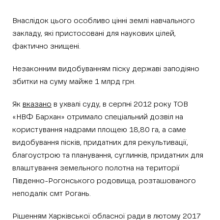
Внаслідок цього особливо цінні землі навчального
закладу, які пристосовані для наукових цілей,
фактично знищені.
Незаконним видобуванням піску державі заподіяно
збитки на суму майже 1 млрд грн.
Як
вказано
в ухвалі суду, в серпні 2012 року ТОВ
«НВФ Бархан» отримало спеціальний дозвіл на
користування надрами площею 18,80 га, а саме
видобування пісків, придатних для рекультивації,
благоустрою та планування, суглинків, придатних для
влаштування земельного полотна на території
Південно-Рогонського родовища, розташованого
неподалік смт Рогань.
Рішенням Харківської обласної ради в лютому 2017