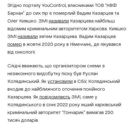
Згідно порталу YouControl, власниками ТОВ “НВФ
Бархан” до сих пір є померлий Вадим Казарцев та
Олег Кияшко. ЗМІ
називали
Казарцева найбільш
відомим кримінальним авторитетом Харкова. Кияшко
ЗМІ
називали
зятем Казарцева. Вадим Казарцев
помер
в жовтні 2020 року в Німеччині,, де лікувався
від онкології.
Слідчі вважають, що організатором схеми з
незаконного видобутку піску був Руслан
Колядинський. Як
установили
в СБУ, Колядинський
входив до найближчого оточення покійного
Казарцева. Як
повідомляють
ЗМІ, саме у
Колядинського в січні 2022 року інший харківський
кримінальний авторитет “Гончарик” вимагав 250
тисяч доларів.