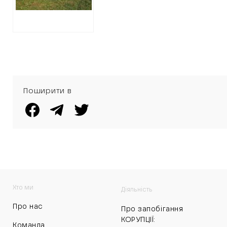
отримали
безоплатно
співробітники
поліції:
подробиці
Поширити в
Хто ми
Діяльність
Про нас
Про запобігання
КОРУПЦІЇ:
Команда