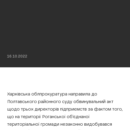
16.10.2022
Харківська облпрокуратура направила до
Полтавського районного суду обвинувальний акт
щодо трьох директорів підприємств за фактом того,
що на території Роганської об’єднаної
територіальної громади незаконно видобувався