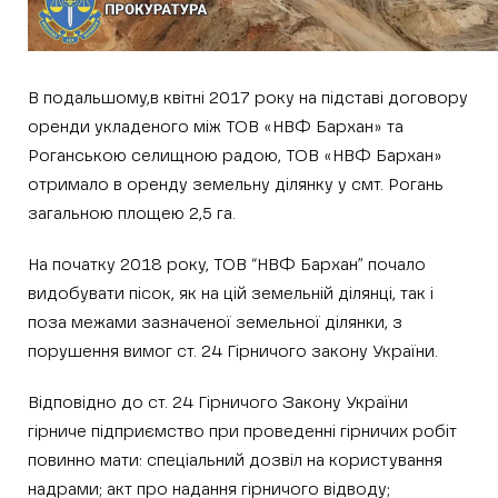
В подальшому,в квітні 2017 року на підставі договору
оренди укладеного між ТОВ «НВФ Бархан» та
Роганською селищною радою, ТОВ «НВФ Бархан»
отримало в оренду земельну ділянку у смт. Рогань
загальною площею 2,5 га.
На початку 2018 року, ТОВ “НВФ Бархан” почало
видобувати пісок, як на цій земельній ділянці, так і
поза межами зазначеної земельної ділянки, з
порушення вимог ст. 24 Гірничого закону України.
Відповідно до ст. 24 Гірничого Закону України
гірниче підприємство при проведенні гірничих робіт
повинно мати: спеціальний дозвіл на користування
надрами; акт про надання гірничого відводу;