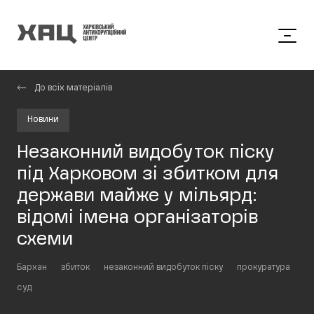
До всіх матеріалів
Новини
Незаконний видобуток піску
під Харковом зі збитком для
держави майже у мільярд:
відомі імена організаторів
схеми
Бархан
збиток
незаконний видобуток піску
прокуратура
суд