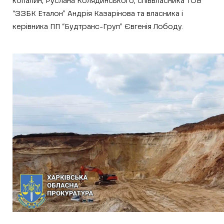
копалин, Руслана Колядинського, співвласника ТОВ
“ЗЗБК Еталон” Андрія Казарінова та власника і
керівника ПП “Будтранс-Груп” Євгенія Лободу.