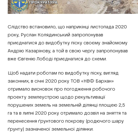
Слідство встановило, що наприкінці листопада 2020
року, Руслан Колядинський запропонував
приєднатися до видобутку піску своєму знайомому
Андрію Казарінову, а той в свою чергу запропонував
вже Євгенію Лободі приєднатися до схеми.
Щоб надати роботам по видобутку піску, вигляд
законних, в січні 2020 року ТОВ «НВФ Бархан»
отримало висновок про погодження робочого
проекту землеустрою щодо рекультивації
порушених земель на земельній ділянці площею 2,5
га та в липні 2020 року отримало дозвіл на зняття та
перенесення ґрунтового покрову (родючого шару
ґрунту) зазначеної земельної ділянки.