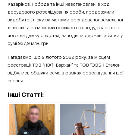
Казарінов, Лобода та інші невстановлені в ході
досудового розслідування особи, продовжили
видобуток піску за межами орендованої земельної
ділянки та за межами гірничого відводу, внаслідок
чого, на думку слідства, заподіяли державі збитки у
сумі 937,9 млн. грн.
Нагадаємо, що 9 лютого 2022 року, за місцем
реєстрації ТОВ “НВФ Бархан” та ТОВ “ЗЗБК Еталон
відбулись
обшуки саме в рамках розслідування цієї
справи.
Інші Статті:
Апеляція
Вироки
залишила на
псевдоволонтерам
свободі
у Харкові та
“директора”
області: махінації
школи в Савинцях
з гуманітаркою та