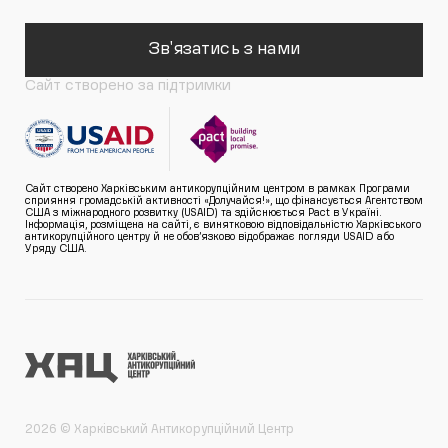
Зв'язатись з нами
Сайт створено за підтримки
Сайт створено Харківським антикорупційним центром в рамках Програми
сприяння громадській активності «Долучайся!», що фінансується Агентством
США з міжнародного розвитку (USAID) та здійснюється Pact в Україні.
Інформація, розміщена на сайті, є винятковою відповідальністю Харківського
антикорупційного центру й не обов’язково відображає погляди USAID або
Уряду США.
2026 © Харківський Антикорупційний Центр