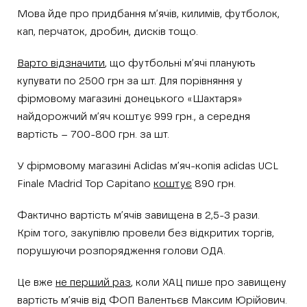
Мова йде про придбання м’ячів, килимів, футболок,
кап, перчаток, дробин, дисків тощо.
Варто відзначити
, що футбольні м’ячі планують
купувати по 2500 грн за шт. Для порівняння у
фірмовому магазині донецького «Шахтаря»
найдорожчий м’яч коштує 999 грн., а середня
вартість – 700-800 грн. за шт.
У фірмовому магазині Adidas м’яч-копія adidas UCL
Finale Madrid Top Capitano
коштує
890 грн.
Фактично вартість м’ячів завищена в 2,5-3 рази.
Крім того, закупівлю провели без відкритих торгів,
порушуючи розпорядження голови ОДА.
Це вже
не перший раз
, коли ХАЦ пише про завищену
вартість м’ячів від ФОП Валентьєв Максим Юрійович.