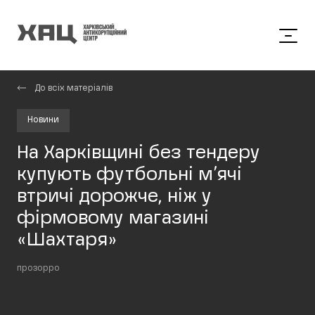
До всіх матеріалів
Новини
На Харківщині без тендеру
купують футбольні м’ячі
втричі дорожче, ніж у
фірмовому магазині
«Шахтаря»
прозорро