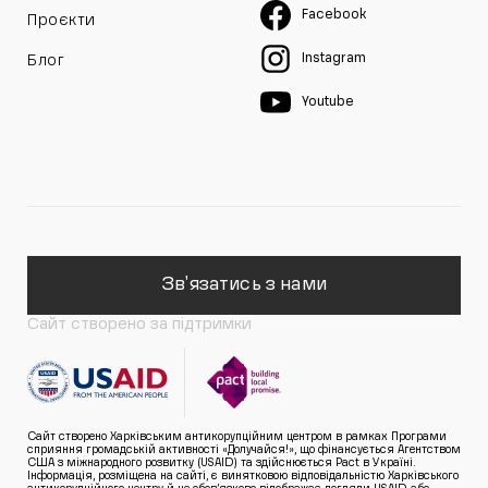
Facebook
Проєкти
Instagram
Блог
Youtube
Зв'язатись з нами
Сайт створено за підтримки
Сайт створено Харківським антикорупційним центром в рамках Програми
сприяння громадській активності «Долучайся!», що фінансується Агентством
США з міжнародного розвитку (USAID) та здійснюється Pact в Україні.
Інформація, розміщена на сайті, є винятковою відповідальністю Харківського