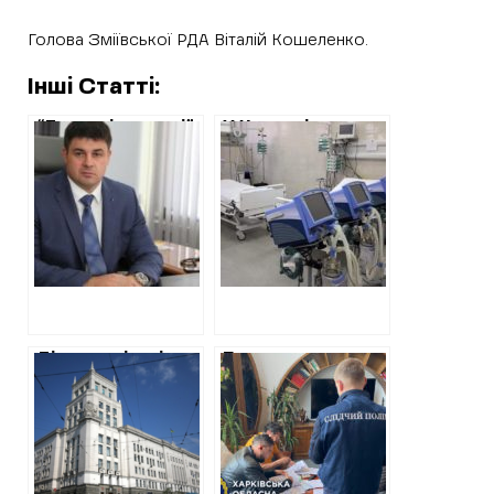
Голова Зміївської РДА Віталій Кошеленко.
Інші Статті:
“Теплові мережі”
У Харкові
відкинули більш
закупили чотири
дешевшу
апарати штучної
пропозицію
вентиляції легенів
заради фірми з
на 10 мільйонів
оточення
Скопенка
Діджиталізація
Прокуратура:
по-харківські: на
Депутат
підтримку
міськради від
“Єдиного
ОПЗЖ заволодів
кабінету
мільйонами на
харків’янина”
будівництві ФОКу