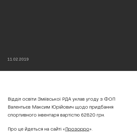
11.02.2019
Відділ освіти Зміївської РДА уклав угоду з ФОП
Валентьєв Максим Юрійович щодо придбання
спортивного інвентаря вартістю 62820 грн.
Про це йдеться на сайті «
Прозорро
».