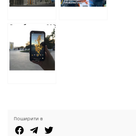
витратять понад
3 мільйони
Громбюджет-2021:
Перший у світі AR
Sculpture Park
зроблять втричі
дешевше, ніж
планували у
міськраді
Поширити в