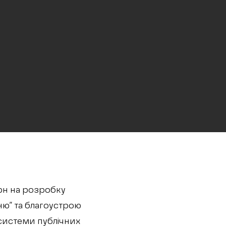
грн на розробку
ню” та благоустрою
системи публічних