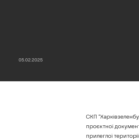
05.02.2025
СКП “Харківзеленбуд
проєктної документа
прилеглої території