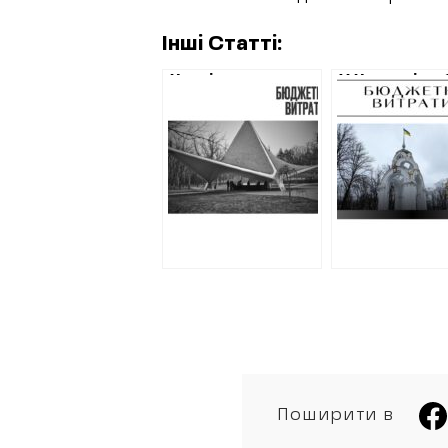
Інші Статті:
Харків витратить
У Харкові за 
2,3 мільйони
мільйона
гривень на
(від)ремонт
ремонт туалету у
шпіль
Саржиному Яру
Дзеркальног
струменя
Поширити в