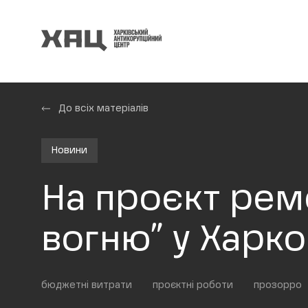
До всіх матеріалів
Новини
На проєкт ремо
вогню” у Харко
бюджетні витрати
проєктні роботи
прозорро