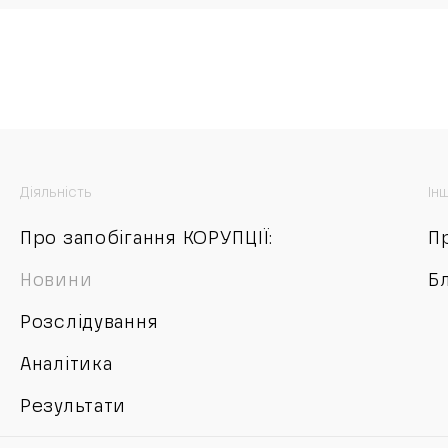
Діяльність
Ін
Про запобігання КОРУПЦІЇ:
П
Новини
Б
Розслідування
Аналітика
Результати