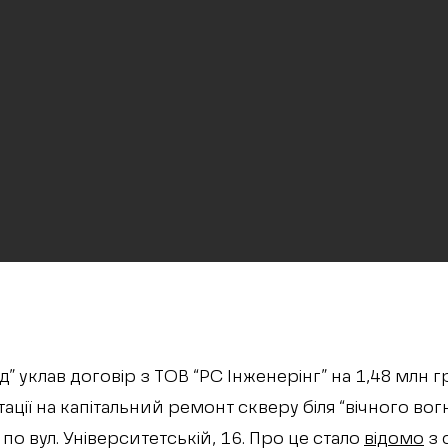
” уклав договір з ТОВ “РС Інженерінг” на 1,48 млн 
ції на капітальний ремонт скверу біля “вічного вог
 по вул. Університетській, 16. Про це стало
відомо
з 