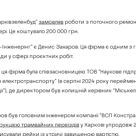
.
арківзеленбуд”
замовляв
роботи з поточного ремонт
ері. Це коштувало 200 000 грн.
Інженерінг” є Денис Захаров. Ця фірма є одним з
ди у сфері проєктних робіт.
 ця фірма була співзасновницею ТОВ “Наукове під
 електротранспорту” (в серпні 2024 року перейме
ції”), де директором був колишній керівник “Міське
ов був головним інженером компанії “ВСП Констра
рукцією трамвайних переїздів
у Харкові упродовж 2
писували
рейки із утричі завищеною вартістю
.