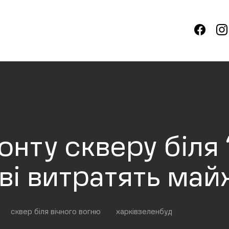
нту скверу біля 
ві витратять май
сквер біля вічного вогню
харківзеленбуд