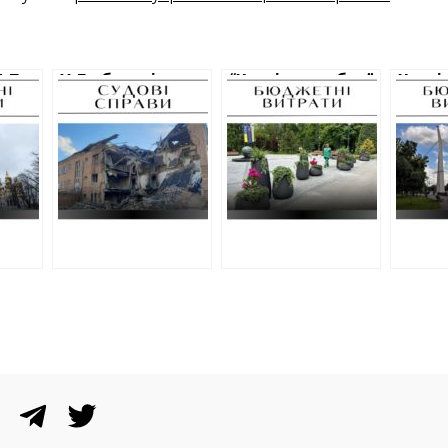
1,7
У Люботині
“Харківзеленбуд”
Харкі
відхилили
витратить 760
понад
ують
дешевшу
000 гривень на
мільй
пропозицію на
ремонт у саду
на по
о
виготовлення
Шевченка
ремон
проєкту ремонту
закох
зруйнованого
ліцею