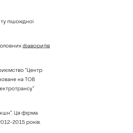
у пішохідної
 головних
фаворитів
приємство “Центр
новане на ТОВ
лектротрансу”
кшн”. Ця фірма
012-2015 років.