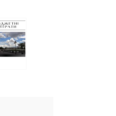
в витратить
 п’ять
онів гривень
точний
т мосту
аних