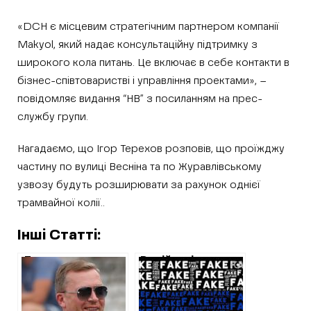
«DCH є місцевим стратегічним партнером компанії
Makyol, який надає консультаційну підтримку з
широкого кола питань. Це включає в себе контакти в
бізнес-співтоваристві і управління проектами», –
повідомляє видання “НВ” з посиланням на прес-
службу групи.
Нагадаємо, що Ігор Терехов розповів, що проїжджу
частину по вулиці Весніна та по Журавлівському
узвозу будуть розширювати за рахунок однієї
трамвайної колії..
Інші Статті:
Директор
Російські
“Водоканалу”
окупанти почали
Панов не
вигадувати
задекларував
перемоги під