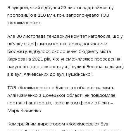
В аукціоні, який відбувся 23 листопада, найменшу
пропозицію в 110 млн. грн. запропонувало ТОВ
«Хозхімсервіс».
Але 30 листопада тендерний комітет наголосив, що у
зв’язку з дефіцитом коштів доходної частини
бюджету, відбулося скорочення бюджету міста
Харкова на 2021 рік, яке унеможливлює проведення
закупівлі щодо реконструкції вулиці Весніна на ділянці
від вул. Алчевських до вул. Пушкінської.
ТОВ «Хозхімсервіс» з Київської області належить
Аллі Кізіменко з Донецької області. Як
повідомляє
портал «Наші гроші», керівником фірми є її син –
Марк Кізіменко.
Комерційним директором «Хозхімсервіс» був