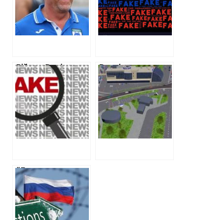
футбольний
Харковом
клуб, де він
президент
Війна з Росією:
Розв’язка на
порція фейків від
«Київській» буде
5 березня
коштувати більше
1,5 мільярда
гривень
“Лососнули
тунця”: Як
впливають на
росіян санкції.
Частина 4