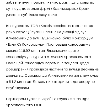
забезпечення позову. І на час розгляду справи по
суті, суд дозволив фірмі «Хозхімсервіс» брати
участь в публічних закупівлях.
Конкурентом ТОВ «Хозхімсервіс» на торгах щодо
реконструкції вулиці Весніна на ділянці від вул.
Алчевських до вул. Пушкінської було Консорціум
«Блек Сі Консорціум». Пропозиція консорціуму
склала 116,92 млн. грн. Власниками цього
консорціуму є турки з оточення Ярославського.
Саме цей консорціум переміг на тендері щодо
розширення проїжджої частини по вулиці Весніна на
ділянці від Сумської до Алчевських на загальну суму
в
81,2 млн. грн.
Детальні кошториси к договору не
опублікували.
Партнером турків в Україні є група Олександра
Ярославського DCH.