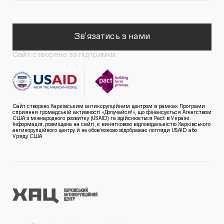
Зв'язатись з нами
Сайт створено за підтримки
Сайт створено Харківським антикорупційним центром в рамках Програми
сприяння громадській активності «Долучайся!», що фінансується Агентством
США з міжнародного розвитку (USAID) та здійснюється Pact в Україні.
Інформація, розміщена на сайті, є винятковою відповідальністю Харківського
антикорупційного центру й не обов’язково відображає погляди USAID або
Уряду США.