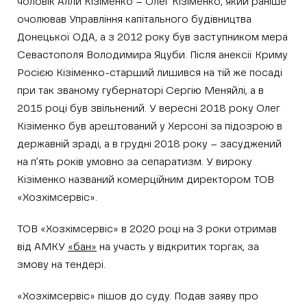
чоловік Алли Кізіменко – Олег Кізіменко, який раніше
очолював Управління капітального будівництва
Донецької ОДА, а з 2012 року був заступником мера
Севастополя Володимира Яцуби. Після анексії Криму
Росією Кізіменко-старший лишився на тій же посаді
при так званому губернаторі Сергію Меняйлі, а в
2015 році був звільнений. У вересні 2018 року Олег
Кізіменко був арештований у Херсоні за підозрою в
державній зраді, а в грудні 2018 року – засуджений
на п’ять років умовно за сепаратизм. У вироку
Кізіменко названий комерційним директором ТОВ
«Хозхімсервіс».
ТОВ «Хозхімсервіс» в 2020 році на 3 роки отримав
від АМКУ
«бан»
на участь у відкритих торгах, за
змову на тендері.
«Хозхімсервіс» пішов до суду. Подав заяву про