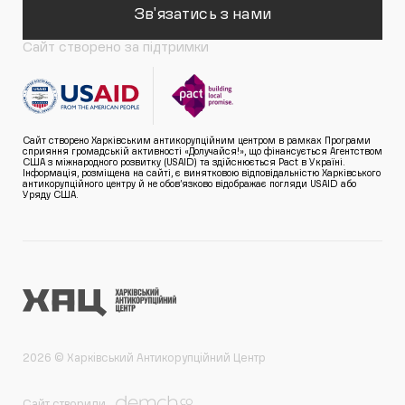
Зв'язатись з нами
Сайт створено за підтримки
Сайт створено Харківським антикорупційним центром в рамках Програми
сприяння громадській активності «Долучайся!», що фінансується Агентством
США з міжнародного розвитку (USAID) та здійснюється Pact в Україні.
Інформація, розміщена на сайті, є винятковою відповідальністю Харківського
антикорупційного центру й не обов’язково відображає погляди USAID або
Уряду США.
2026 © Харківський Антикорупційний Центр
Сайт створили