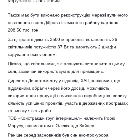
керування освітленням.
Також має бути виконано реконструкцію мережі вуличного
освітлення в селі Діброва Ізюмського району вартістю
208,56 тис. грн.
За ці гроші підвісять 3500 м проводів, встановлять 26
світильників потужністю 37 Вт та змонтують 2 шкафи
керування освітленням.
Цікаво, що світильники, які планують встановити в цьому
селі, зазвичай використовують для приміщень.
Директор Департаменту у відповіді ХАЦ повідомив, що
підрядника обрали через його досвід, можливість
використання продукції вітчизняного виробництва, велику
кількість успішних проектів, участь в державних програмах
та високу якість робіт.
ТОВ «Констракшн груп інтернешнл» належить Ігорю
Морусу, підписантом є Олександр Зайцев.
Раніше серед засновників був син екс-прокурора