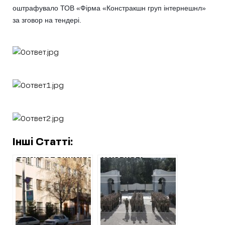
оштрафувало ТОВ «Фірма «Констракшн груп інтернешнл»
за зговор на тендері.
Інші Статті:
ПРИКОРДОННИКИ
У ХАРКОВІ
БЕЗ ТЕНДЕРУ
РЕМОНТ
ЗАМОВИЛИ
ВІЙСЬКОВОГО
РЕМОНТ ПОКРІВЛІ
МІСТЕЧКА
ФІРМІ З
НАЦГВАРДІЇ
«ЧОРНОГО
ПЛАНУЄ РОБОТИ
СПИСКУ» АМКУ І
ФІРМА З