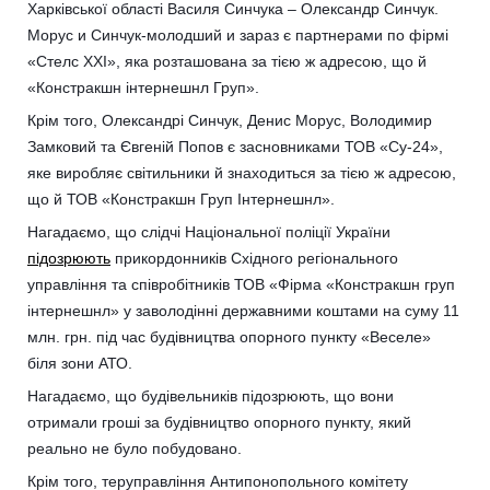
Харківської області Василя Синчука – Олександр Синчук.
Морус и Синчук-молодший и зараз є партнерами по фірмі
«Стелс ХХІ», яка розташована за тією ж адресою, що й
«Констракшн інтернешнл Груп».
Крім того, Олександрі Синчук, Денис Морус, Володимир
Замковий та Євгеній Попов є засновниками ТОВ «Су-24»,
яке виробляє світильники й знаходиться за тією ж адресою,
що й ТОВ «Констракшн Груп Інтернешнл».
Нагадаємо, що слідчі Національної поліції України
підозрюють
прикордонників Східного регіонального
управління та співробітників ТОВ «Фірма «Констракшн груп
інтернешнл» у заволодінні державними коштами на суму 11
млн. грн. під час будівництва опорного пункту «Веселе»
біля зони АТО.
Нагадаємо, що будівельників підозрюють, що вони
отримали гроші за будівництво опорного пункту, який
реально не було побудовано.
Крім того, теруправління Антипонопольного комітету