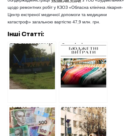
щодо ремонтних робіт у КЗОЗ «Обласна клінічна лікарня-
Центр екстреної медичної допомоги та медицини
катастроф» загальною вартістю 47,9 млн. грн.
Інші Статті:
БЕЗ АУКЦІОНУ НА
Сумнівні витрати
РЕМОНТ ЛІКАРНІ
харківської
У МЕРЕФІ
поліклініки:
ВИТРАТЯТЬ 1,5
футболки та
МІЛЬЙОНА
кросівки по 5 000
ФІРМА, ЯКА
ПРИКОРДОННИКИ
ПЕРЕБУВАЄ ПІД
БЕЗ ТЕНДЕРУ
СЛІДСТВОМ,
ЗАМОВИЛИ
ОТРИМАЄ ВІД
РЕМОНТ ПОКРІВЛІ
ХАРКІВСЬКОЇ ОДА
ФІРМІ З