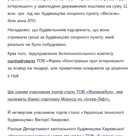
інтернешнл» у заволодінні державними коштами на суму 11
млн. грн. під час будівництва опорного пункту «Веселе»
біля зони АТО.
Нагадаємо, що будівельників підозрюють, що вони
отримали гроші за будівництво опорного пункту, який
реально не було побудовано.
Крім того, теруправління Антипонопольного комітету
оштрафувало
ТОВ «Фірма «Констракшн груп інтернешнл»
за зговор на тендері, але приватники оскаржили це рішення
у суді.
Ще одним учасником торгів стало ТОВ «Жилкомбуд», яке
належить бізнес-партнеру Моруса по «Інтер-Ліфт».
Й четвертим учасником торгів стало «Українські технології
будівництва» Вікторії Хмирової.
Раніше Департамент капітального будівництва Харківської
облдержадміністрації
уклав дві угоди
з ТОВ «Будівельник»