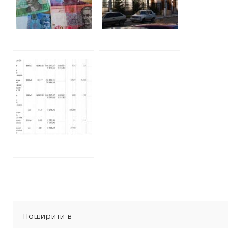
26 МІЛЬЙОНІВ НА
«ЧОРНОГО
РЕМОНТ
СПИСКУ» АМКУ І
ЛІКАРЕНЬ
ЯКУ
ПІДОЗРЮЮТЬ У
ВИВЕДЕННІ
У ХАРКОВІ
КОШТІВ
ПЕРИНАТАЛЬНИЙ
ЦЕНТР БЕЗ
АУКЦІОНУ
ЗАМОВИВ
РЕМОНТ. ЗА
СВІТИЛЬНИКИ
ПЕРЕПЛАЧУЮТЬ В
6 РАЗІВ
Поширити в