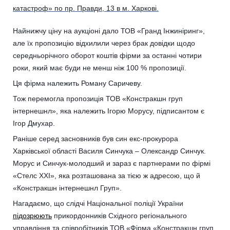
катастроф» по пр. Правди, 13 в м. Харкові.
Найнижчу ціну на аукціоні дало ТОВ «Гранд Інжиніринг»,
але їх пропозицію відхилили через брак довідки щодо
середньорічного оборот коштів фірми за останні чотири
роки, який має буди не менш ніж 100 % пропозиції.
Ця фірма належить Роману Саричеву.
Тож перемогла пропозиція ТОВ «Констракшн груп
інтернешнл», яка належить Ігорю Морусу, підписантом є
Ігор Дмухар.
Раніше серед засновників був син екс-прокурора
Харківської області Василя Синчука – Олександр Синчук.
Морус и Синчук-молодший и зараз є партнерами по фірмі
«Стелс ХХІ», яка розташована за тією ж адресою, що й
«Констракшн інтернешнл Груп».
Нагадаємо, що слідчі Національної поліції України
підозрюють
прикордонників Східного регіонального
управління та співробітників ТОВ «Фірма «Констракшн груп