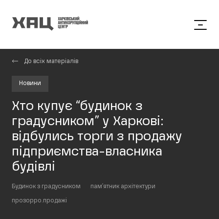
До всіх матеріалів
Новини
Хто купує “будинок з
градусником” у Харкові:
відбулись торги з продажу
підприємства-власника
будівлі
Будинок з градусником
пам'ятник архітектури
прозорро.продажі