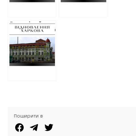
Економічний
університет уклав
угоду з
обстеження
стану “зеленого
будинку” на
Полтавському
шляху
Поширити в