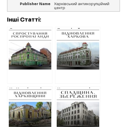
Publisher Name
Харківський антикорупційний
центр
Інші Статті:
Як пропаганда
Три мільйони
використала
гривень на
дописи про стан
порятунок
“зеленого
“зеленого
будинку” на
будинку”: став
Полтавському
відомий
шляху для
підрядник
просування
власних тез
На Харківщині
На консервацію
оголосили
та відновлення
тендер на
чотирьох
консерваційні
будівель у центрі
роботи у
Харкова
“Будинку
витратять 40
Сковороди”
мільйонів гривень