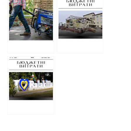
генератори на
півтора мільйона
Харківщині у січні:
гривень на
“прокладки” та
демонтаж
непрозорі
корпусу лікарні
закупівлі
У Балаклії за 575
000
відремонтують
знак “Я люблю
Балаклію”, який
уже в цьому році
відновили