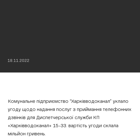
18.11.2022
Комунальне підприємство “Харківводоканал” уклало
угоду щодо надання послуг з приймання телефонних
дзвінків для Диспетчерської служби КП
«Харківводоканал» 15-33. вартість угоди склала
мільйон гривень.