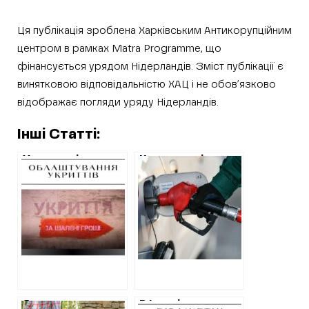
Ця публікація зроблена Харківським Антикорупційним
центром в рамках Matra Programme, що
фінансується урядом Нідерландів. Зміст публікації є
винятковою відповідальністю ХАЦ і не обов’язково
відображає погляди уряду Нідерландів.
Інші Статті:
У громаді на
Комунальні
Харківщині
підприємства
розірвали угоду
Харкова
на будівництво
замовляють
укриття з
паливо у мережі
коштовним
фірм, які були
смартофоном,
пов’язані з
але вартість
росіянами та
нової зросла
біглим Курченко
Як купували
В Ізюмі витратять