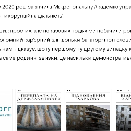
 у 2020 році закінчила Міжрегіональну Академію уп
Антикорупційна діяльність”
.
 цих простих, але показових подіях ми побачили рок
коломний кар’єрний зліт доньки багаторічної голов
ь нам підказує, що і у першому, і у другому випадку
а саме родинні зв’язки. Це наскільки демонстративн
Комунальники
На ремонт
20 мі
ивень
Терехова
опалення у
ремон
заплатять 17
затопленому
у Чуг
х
мільйонів за
будинку на
без т
дорогу рибу
Салтівці
подро
фірмі, пов’язаній
витратять майже
з їхньою
1,5 мільйона