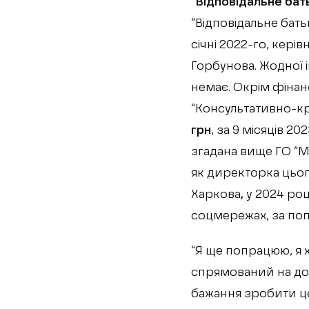
“Відповідальне бат
“Відповідальне бать
січні 2022-го, кері
Горбунова. Жодної 
немає. Окрім фінанс
“Консультативно-кр
грн
, за 9 місяців 2
згадана вище ГО “М
як директорка цьо
Харкова
,
у 2024 роц
соцмережах, за поп
“Я ще попрацюю, я 
спрямований на доп
бажання зробити це