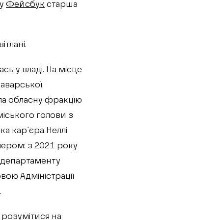
 у
Фейсбук
старша
ітлані.
ь у владі. На місце
баварської
ла обласну фракцію
міського голови з
ка кар`єра Неллі
ером: з 2021 року
а департаменту
вою Адміністрації
.
 розумітися на