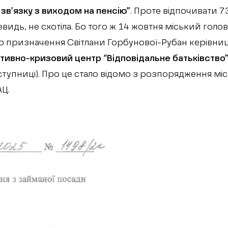
 зв’язку з виходом на пенсію”
. Проте відпочивати 7
видь, не схотіла. Бо того ж 14 жовтня міський голо
 призначення Світлани Горбунової-Рубан керівн
тивно-кризовий центр “Відповідальне батьківство
ступниці). Про це стало відомо з розпорядження міс
Ц.