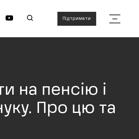
Підтримати
и на пенсію і
нуку. Про цю та