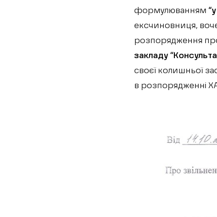
формулюванням
“у
ексчиновниця, воче
розпорядження про
закладу “Консульта
своєї колишньої за
в розпорядженні ХА