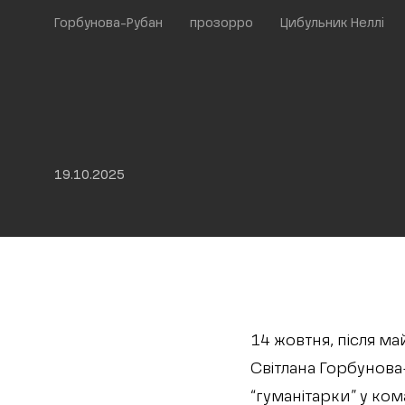
Горбунова-Рубан
прозорро
Цибульник Неллі
19.10.2025
14 жовтня, після ма
Світлана Горбунова
“гуманітарки” у ком