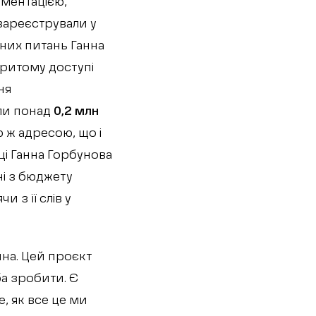
ументацією,
 зареєстрували у
ьних питань Ганна
критому доступі
ня
или понад
0,2 млн
ю ж адресою, що і
ці Ганна Горбунова
ні з бюджету
и з її слів у
йна. Цей проєкт
ба зробити. Є
, як все це ми