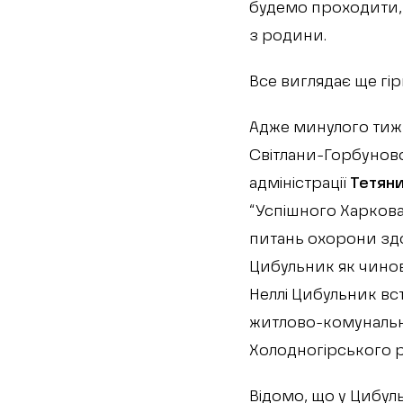
будемо проходити, 
з родини.
Все виглядає ще гір
Адже минулого тижн
Світлани-Горбуново
адміністрації
Тетяни
“Успішного Харкова
питань охорони здор
Цибульник як чинов
Неллі Цибульник вс
житлово-комунально
Холодногірського ра
Відомо, що у Цибул