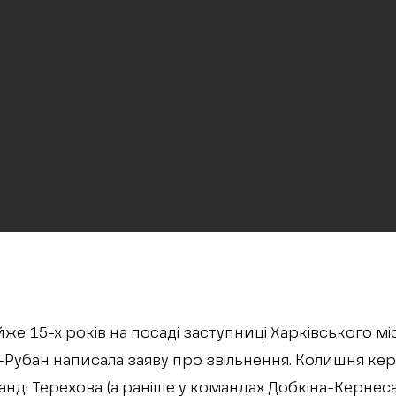
йже 15-х років на посаді заступниці Харківського м
-Рубан написала заяву про звільнення. Колишня ке
анді Терехова (а раніше у командах Добкіна-Кернеса