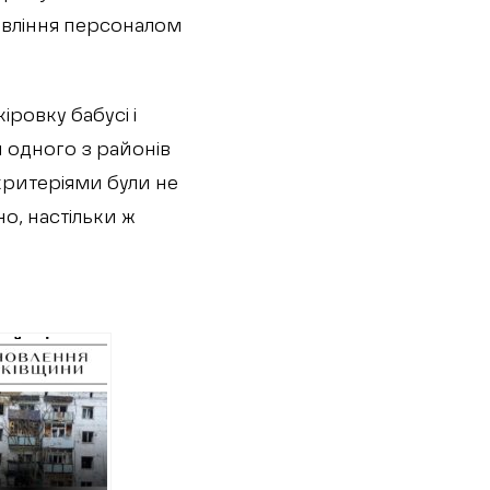
равління персоналом
іровку бабусі і
и одного з районів
 критеріями були не
о, настільки ж
льйонів на
т будинків
уєві роздали
ендерів:
биці