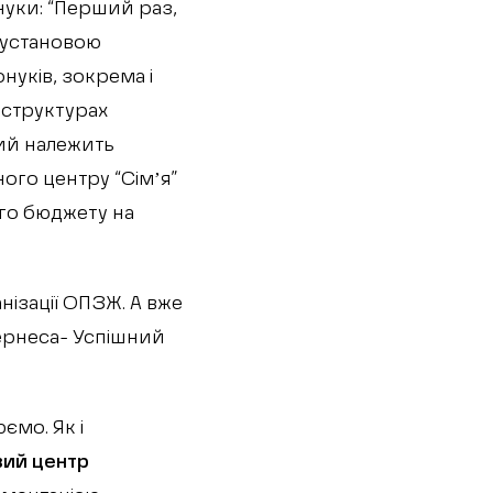
онуки: “Перший раз,
 установою
онуків, зокрема і
 структурах
кий належить
ого центру “Сімʼя”
ого бюджету на
нізації ОПЗЖ. А вже
 Кернеса- Успішний
ємо. Як і
вий центр