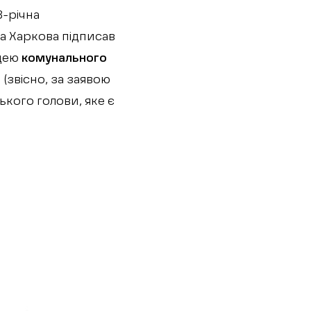
3-річна
ва Харкова підписав
ицею
комунального
”
(звісно, за заявою
ького голови, яке є