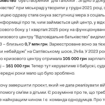
ьківство”
був створений “для галочки”. Згідно з док
ківство” при міськраді утворили у грудні 2021 році,
вницею одразу стала онука заступниці мера з соціал
інформації про те, чим займається цей центр, у від
ового боку: у I кварталі 2025 року на функціонуван
изового центру “Відповідальне батьківство” виділ
023 – близько
0,7 млн грн
. Зареєстроване воно за тіє
и небайдужі” на Салтівському шосе, 246а. У 2023 ро
го кризового центру отримала
105 000 грн
зарплат
і –
161 000 грн
. Тепер тут керуватиме її бабуся і, судяч
ередні роки мало що було зроблено.
хочу завершити проєкт, який не дала реалізувати ві
омогу сім’ям з дітьми. Є розуміння про те, що тре
 найкращим чином. І є команда однодумців. Про те