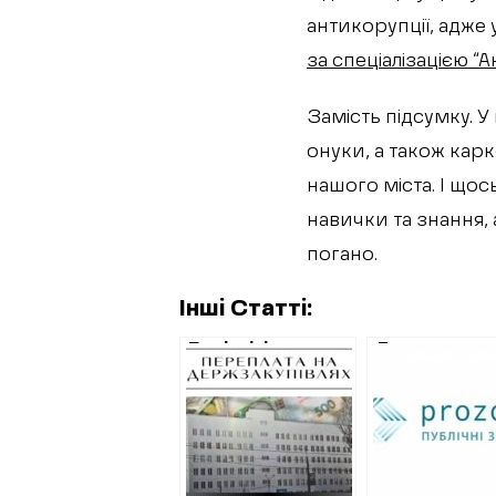
антикорупції, адже
за спеціалізацією “
Замість підсумку. У
онуки, а також кар
нашого міста. І щос
навички та знання, 
погано.
Інші Статті:
Поліклініка, яка
Двадцять
купувала
мільйонів гр
футболки по
витратять на
5000 гривень,
ремонт трьо
зробить ремонт
будинків у
за завищеними
Донецькій
цінами на
громаді на