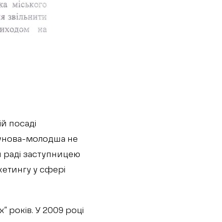
ій посаді
рбунова-молодша не
й раді заступницею
етингу у сфері
” років. У 2009 році