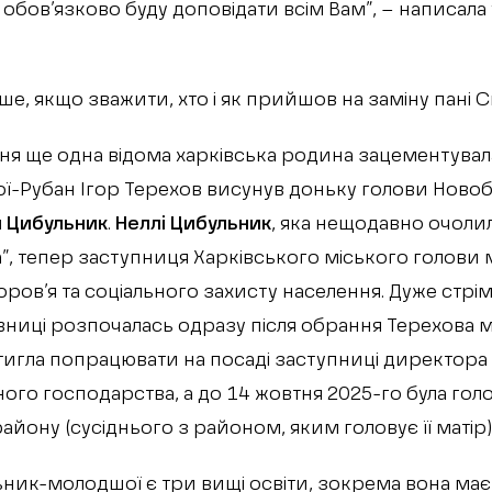
обов’язково буду доповідати всім Вам”, – написала
ше, якщо зважити, хто і як прийшов на заміну пані Св
я ще одна відома харківська родина зацементувалас
ї-Рубан Ігор Терехов висунув доньку голови Ново
 Цибульник
.
Неллі Цибульник
, яка нещодавно очоли
”, тепер заступниця Харківського міського голови 
ов’я та соціального захисту населення. Дуже стрім
ниці розпочалась одразу після обрання Терехова м
тигла попрацювати на посаді заступниці директор
го господарства, а до 14 жовтня 2025-го була голо
йону (сусіднього з районом, яким головує її матір)
ьник-молодшої є три вищі освіти, зокрема вона має