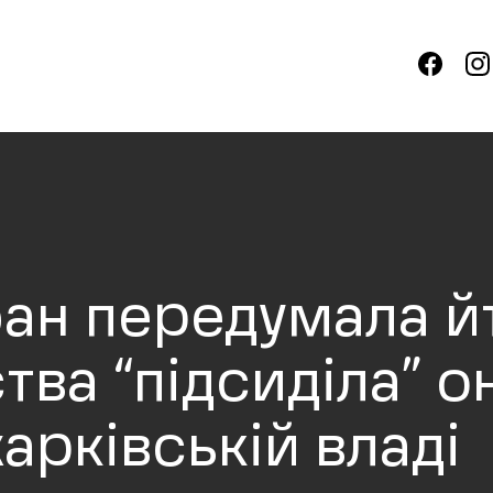
ан передумала йт
тва “підсиділа” о
харківській владі