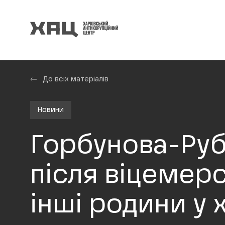
До всіх матеріалів
Новини
Горбунова-Руб
після віцемерс
інші родини у 