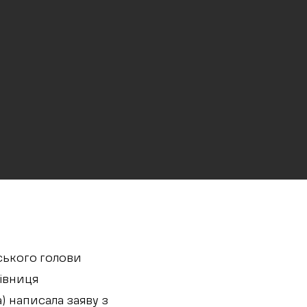
іського голови
рівниця
) написала заяву з