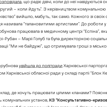
озповідала
, що радіє двічі, коли до неї навідуються 
другий – коли йдуть”. З керівництвом комунальною
ківство” вийшло, мабуть, так само. Кожного зі своїх 
я називала “талановитими артистами”. До роботи у
рбунова працювала в медичному центрі “Еспіна”, я
ї-Рубан – Марії Голуб та була директоркою соціальн
зації “Ми не байдужі”, що отримувала гроші з міськ
Горубнова
увійшла до політради
Харківської парторга
том Харківської обласної ради у складі партії “Блок
аклад, де хочуть працювати цілими кланами? Поясню
ь комунальних установ,
КЗ “Консультативно-кризо