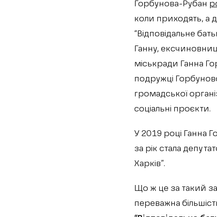
Горбунова-Рубан
р
коли приходять, а 
“Відповідальне бать
Ганну, ексчиновниц
міськради Ганна Го
подружці Горбуново
громадської органі
соціальні проєкти.
У 2019 році Ганна 
за рік стала депута
Харків”.
Що ж це за такий з
переважна більшіст