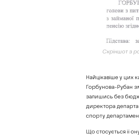
Скріншот з р
Найцікавіше у цих 
Горбунова-Рубан зм
залишись без бюдж
директора департа
спорту департаменту
Що стосується її он