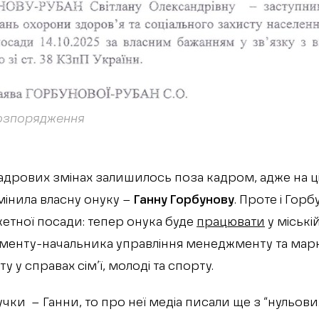
озпорядження
кадрових змінах залишилось поза кадром, адже на ц
інила власну онуку –
Ганну Горбунову
. Проте і Го
етної посади: тепер онука буде
працювати
у міські
менту-начальника управління менеджменту та марк
 у справах сім’ї, молоді та спорту.
учки – Ганни, то про неї медіа писали ще з “нульових