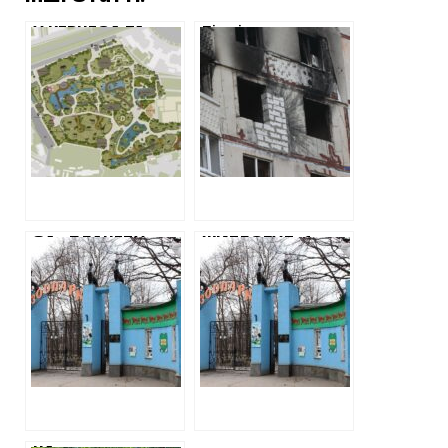
У КЕРНЕСА ТА
Півмільярда на
ТЕРЕХОВА НА
відновлення
БУДІВНИЦТВО
Харкова: хто
КАФЕ І
ремонтує житлові
ЗООМАГАЗИНУ У
будинки після
ЗООПАРКУ
російських
ВИТРАТЯТЬ 50
обстрілів
МІЛЬЙОНІВ
БЮДЖЕТНИХ
КОШТІВ
ЗА «ПЛАНЕТУ
ЖИТЛОБУД-1
МАВП» У
ОТРИМАЄ ЩЕ
ЗООПАРКУ
88,6 МІЛЬЙОНІВ
ЗАПЛАТЯТЬ
ГРИВЕНЬ НА
МАЙЖЕ 90
РЕКОНСТРУКЦІЮ
МІЛЬЙОНІВ
ЗООПАРКУ. НА
ГРИВЕНЬ
ЦЕЙ РАЗ НА
“ПЛАНЕТУ МАВП”.