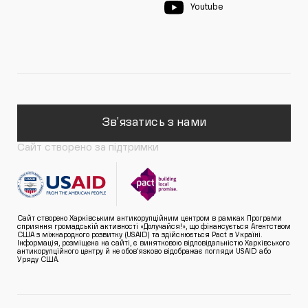
Youtube
Зв'язатись з нами
Сайт створено за підтримки
Сайт створено Харківським антикорупційним центром в рамках Програми
сприяння громадській активності «Долучайся!», що фінансується Агентством
США з міжнародного розвитку (USAID) та здійснюється Pact в Україні.
Інформація, розміщена на сайті, є винятковою відповідальністю Харківського
антикорупційного центру й не обов’язково відображає погляди USAID або
Уряду США.