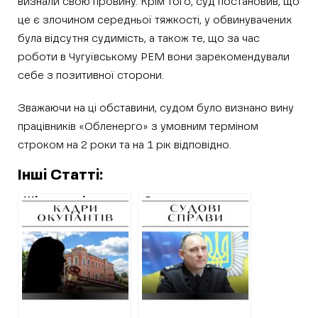
визнали свою провину. Крім того, суд постановив, що
це є злочином середньої тяжкості, у обвинувачених
була відсутня судимість, а також те, що за час
роботи в Чугуївському РЕМ вони зарекомендували
себе з позитивної сторони.
Зважаючи на ці обставини, судом було визнано вину
працівників «Обленерго» з умовним терміном
строком на 2 роки та на 1 рік відповідно.
Інші Статті:
Шість років
Суд виправдав
тюрми – вирок
колишнього
для помічниці
начальника
начальника в
Зміївського
окупаційній владі
райвідділу поліції,
Вовчанська
якого
обвинувачували в
отриманні коштів