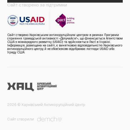
Сайт створено за підтримки
Сайт створено Харківським антикорупційним центром в рамках Програми
сприяння громадській активності «Долучайся!», що фінансується Агентством
США з міжнародного розвитку (USAID) та здійснюється Pact в Україні.
Інформація, розміщена на сайті, є винятковою відповідальністю Харківського
антикорупційного центру й не обов’язково відображає погляди USAID або
Уряду США.
2026 © Харківський Антикорупційний Центр
Сайт створили