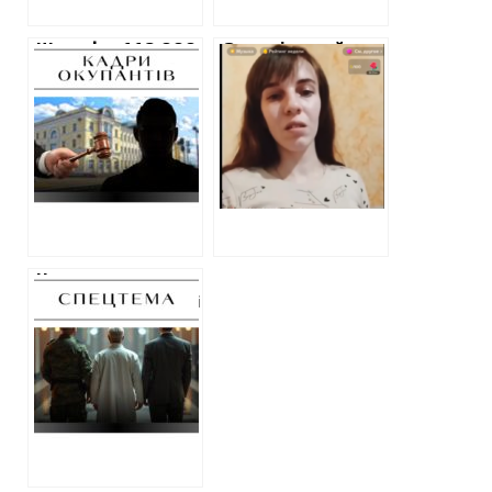
від підприємця
Штраф у 119 000
Став відомий
гривень та
вирок
конфіскація
переселенці з
майна — вирок
Луганська, яка
“топменеджеру”
мріяла про путіна
Куп’янської
та називала росію
окупаційної
“класною
залізниці
державою”
Не за правилами
воєнного часу: які
вироки
отримують ті, хто
допомагає
українцям
ухилятися від
мобілізації