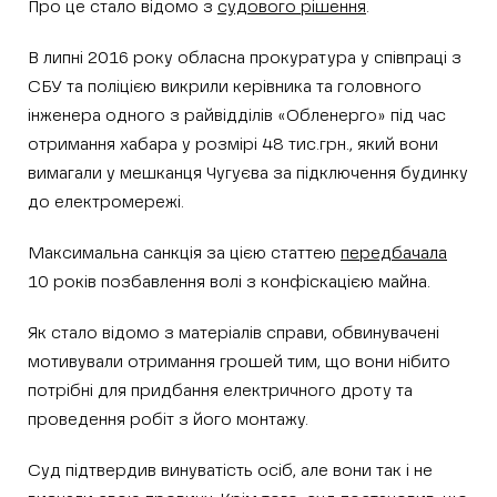
Про це стало відомо з
судового рішення
.
В липні 2016 року обласна прокуратура у співпраці з
СБУ та поліцією викрили керівника та головного
інженера одного з райвідділів «Обленерго» під час
отримання хабара у розмірі 48 тис.грн., який вони
вимагали у мешканця Чугуєва за підключення будинку
до електромережі.
Максимальна санкція за цією статтею
передбачала
10 років позбавлення волі з конфіскацією майна.
Як стало відомо з матеріалів справи, обвинувачені
мотивували отримання грошей тим, що вони нібито
потрібні для придбання електричного дроту та
проведення робіт з його монтажу.
Суд підтвердив винуватість осіб, але вони так і не