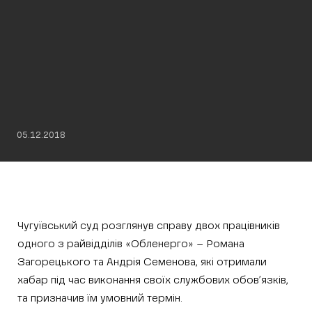
05.12.2018
Чугуївський суд розглянув справу двох працівників
одного з райвідділів «Обленерго» – Романа
Загорецького та Андрія Семенова, які отримали
хабар під час виконання своїх службових обов’язків,
та призначив їм умовний термін.