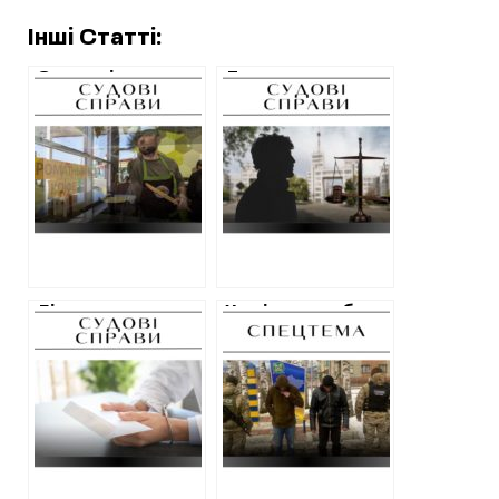
Інші Статті:
Суд виніс
Два роки умовно
умовний вирок
— вирок адміну
харків’янину, який
Телеграм-канала
оприлюднював
про вручення
місця видачі
повісток у
повісток
Харкові
Лікаря
Хто і як заробляє
Мереф’янської
на “ухилянтах” у
лікарні, який
Харкові:
обіцяв
військкоми,
військовозобов’язаному
адвокати,
“обмежену
медики,
придатність”,
чиновники та
оштрафували
“благодійники”