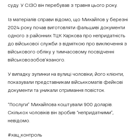
суду. У СІЗО він перебував з травня цього року.
Із матеріалів справи відомо, що Михайлов у березні
2024 року почав виготовляти фальшиві документи
одного з районних ТЦК Харкова про непридатність
до військової служби з відміткою про виключення з
військового обліку у тимчасовому посвідченні
військовозобов’язаного.
У випадку зупинки на вулиці чоловіки, його клієнти,
показували представникам військкоматів фейкові
документи та уникали отримання повісток.
“Послуги” Михайлова коштували 900 доларів.
Скількох чоловіків він зробив “непридатними”,
невідомо.
#хац_контроль