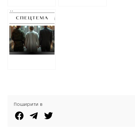
Не за правилами
воєнного часу: які
вироки
отримують ті, хто
допомагає
українцям
ухилятися від
мобілізації
Поширити в