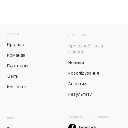
Хто ми
Діяльність
Про нас
Про запобігання
КОРУПЦІЇ:
Команда
Новини
Партнери
Розслідування
Звіти
Аналітика
Контакти
Результати
Слідкуйте за новинами
Інше
Facebook