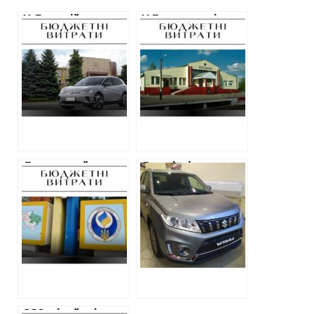
У Лозовій
У Богодухові
купують
після повторного
електромобіль за
тендеру вартість
1,5 мільйона
ремонту будівлі
гривень
ЦНАПу
збільшилась на
мільйон, а ціни на
матеріали —
суттєво завищені
Державний
Сумнівні витрати:
“Укрбургаз”
Харківська
планує придбати
поліклініка купує
17 термочашок
автівку за мільйон
на суму понад
мільйон гривень
230 мільйонів на