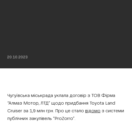
20.10.2023
Чугуївська міськрада уклала договір з ТОВ Фірма
“Алмаз Мотор, ЛТД” щодо придбання Toyota Land
Cruiser за 1,9 млн грн. Про це стало
відомо
з системи
публічних закупівель “ProZorro”.