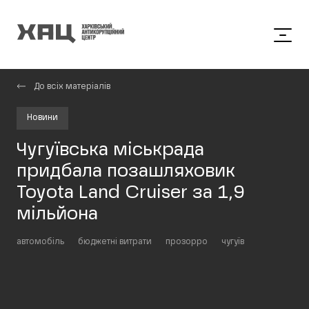
До всіх матеріалів
Новини
Чугуївська міськрада
придбала позашляховик
Toyota Land Cruiser за 1,9
мільйона
автомобіль
бюджетні витрати
прозорро
чугуїв