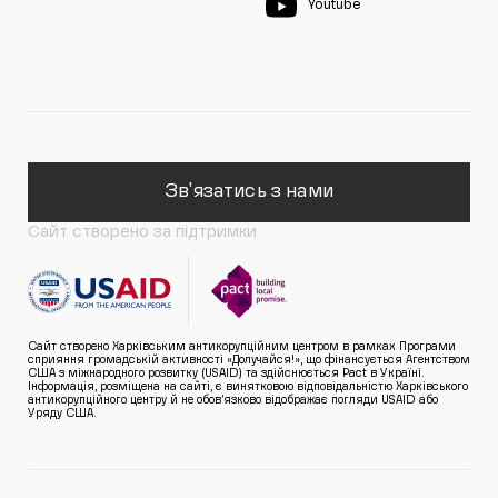
Youtube
Зв'язатись з нами
Сайт створено за підтримки
Сайт створено Харківським антикорупційним центром в рамках Програми
сприяння громадській активності «Долучайся!», що фінансується Агентством
США з міжнародного розвитку (USAID) та здійснюється Pact в Україні.
Інформація, розміщена на сайті, є винятковою відповідальністю Харківського
антикорупційного центру й не обов’язково відображає погляди USAID або
Уряду США.