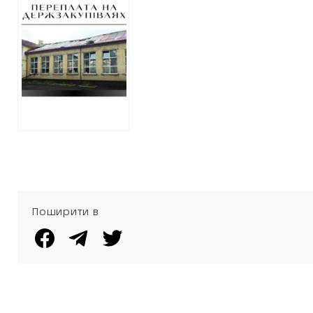
відновлення
ліцею у Чугуєві:
фаворит ХОВА та
шалені переплати
Поширити в