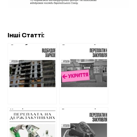
Інші Статті:
Один будинок на
Завищення цін на
Салтівці, два
щебені та
підрядника, різні
асфальті:
кошториси і
будівництво
мільйонні
укриття в ліцеї на
переплати
Харківщині
Харківська
Реконструкція
поліція охорони
освітлення на
переплатила
Салтівці
мільйони за
коштуватиме
найдорожче
майже 15