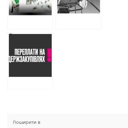
паливо
мільйонів:
завищені ціни
можуть
призвести до
переплат у сотні
Ексохоронець
тисяч гривень
VIP-персон
відремонтує
сільраду на
Харківщині за
завищеними
цінами
Поширити в