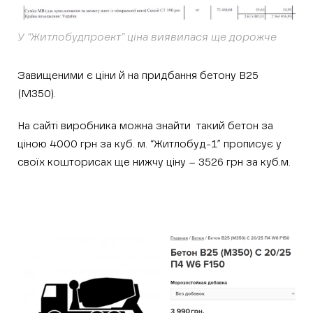
У “Житлобудпроект” ціна виявилася ще дорожче
Завищеними є ціни й на придбання бетону В25
(М350).
На сайті виробника можна знайти такий бетон за
ціною 4000 грн за куб. м. “Житлобуд-1” прописує у
своїх кошторисах ще нижчу ціну – 3526 грн за куб.м.