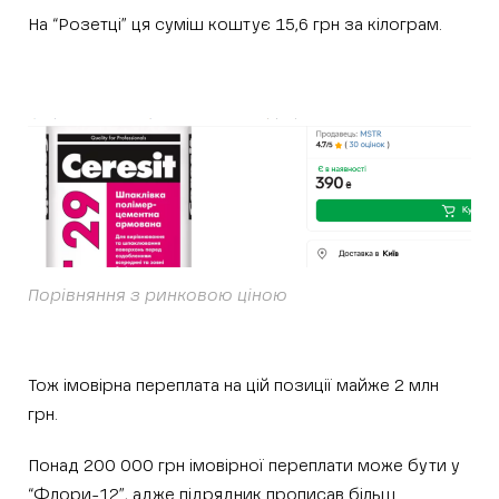
На “Розетці” ця суміш коштує 15,6 грн за кілограм.
Порівняння з ринковою ціною
Тож імовірна переплата на цій позиції майже 2 млн
грн.
Понад 200 000 грн імовірної переплати може бути у
“Флори-12”, адже підрядник прописав більш