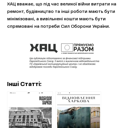
ХАЦ вважає, що під час великої війни витрати на
ремонт, будівництво та інші роботи мають бути
мінімізовані, а вивільнені кошти мають бути
спрямовані на потреби Сил Оборони України.
Інші Статті:
“Житлобуд-1”
Харків vs
відремонтує
Запоріжжя: поява
“Віденський
нових фірм на
будинок” зі
підрядах із
значними
відбудови
переплатами