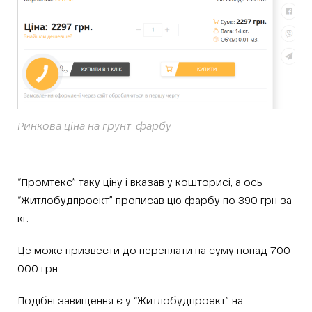
Ринкова ціна на грунт-фарбу
“Промтекс” таку ціну і вказав у кошторисі, а ось
“Житлобудпроект” прописав цю фарбу по 390 грн за
кг.
Це може призвести до переплати на суму понад 700
000 грн.
Подібні завищення є у “Житлобудпроект” на