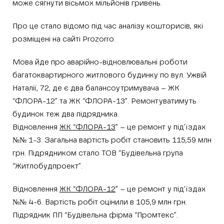
може сягнути вісьмох мільйонів гривень.
Про це стало відомо під час аналізу кошторисів, які
розміщені на сайті Prozorro.
Мова йде про аварійно-відновлювальні роботи
багатоквартирного житлового будинку по вул. Ужвій
Наталії, 72, де є два балансоутримувача – ЖК
“ФЛОРА-12” та ЖК “ФЛОРА-13”. Ремонтуватимуть
будинок теж два підрядника.
Відновлення
ЖК “ФЛОРА-13
” – це ремонт у під’їздах
№№ 1-3. Загальна вартість робіт становить 115,59 млн
грн. Підрядником стало ТОВ “Будівельна група
“Житлобудпроект”.
Відновлення
ЖК “ФЛОРА-12
” – це ремонт у під’їздах
№№ 4-6. Вартість робіт оцінили в 105,9 млн грн.
Підрядник ПП “Будівельна фірма “Промтекс”.