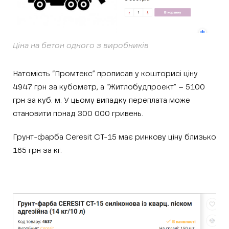
Ціна на бетон одного з виробників
Натомість “Промтекс” прописав у кошторисі ціну
4947 грн за кубометр, а “Житлобудпроект” – 5100
грн за куб. м. У цьому випадку переплата може
становити понад 300 000 гривень.
Грунт-фарба Ceresit CT-15 має ринкову ціну близько
165 грн за кг.