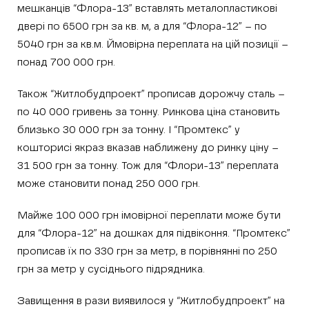
мешканців “Флора-13” вставлять металопластикові
двері по 6500 грн за кв. м, а для “Флора-12” – по
5040 грн за кв.м. Ймовірна переплата на цій позиції –
понад 700 000 грн.
Також “Житлобудпроект” прописав дорожчу сталь –
по 40 000 гривень за тонну. Ринкова ціна становить
близько 30 000 грн за тонну. І “Промтекс” у
кошторисі якраз вказав наближену до ринку ціну –
31 500 грн за тонну. Тож для “Флори-13” переплата
може становити понад 250 000 грн.
Майже 100 000 грн імовірної переплати може бути
для “Флора-12” на дошках для підвіконня. “Промтекс”
прописав їх по 330 грн за метр, в порівнянні по 250
грн за метр у сусіднього підрядника.
Завищення в рази виявилося у “Житлобудпроект” на