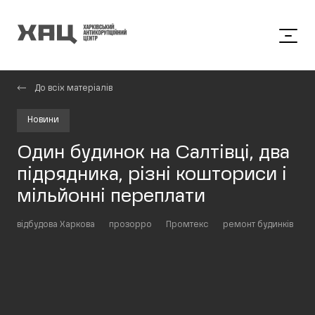
До всіх матеріалів
Новини
Один будинок на Салтівці, два
підрядника, різні кошториси і
мільйонні переплати
відбудова Харкова
прозорро
Промтекс
ремонт будинків