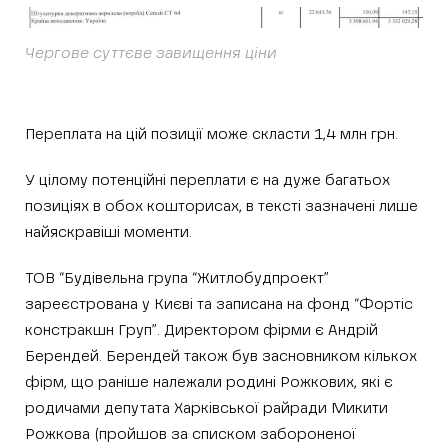
Чергове суттєве завищення ціни
Переплата на цій позиції може скласти 1,4 млн грн.
У цілому потенційні переплати є на дуже багатьох
позиціях в обох кошторисах, в тексті зазначені лише
найяскравіші моменти.
ТОВ “Будівельна група “Житлобудпроект”
зареєстрована у Києві та записана на фонд “Фортіс
констракшн Груп”. Директором фірми є Андрій
Берендей. Берендей також був засновником кількох
фірм, що раніше належали родині Рожкових, які є
родичами депутата Харківської райради Микити
Рожкова (пройшов за списком забороненої