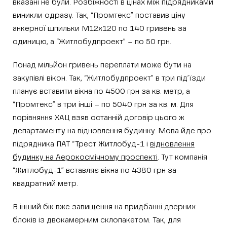
вказані не були. Розбіжності в цінах між підрядниками
виникли одразу. Так, “Промтекс” поставив ціну
анкерної шпильки М12х120 по 140 гривень за
одиницю, а “Житлобудпроект” – по 50 грн.
Понад мільйон гривень переплати може бути на
закупівлі вікон. Так, “Житлобудпроект” в три під’їзди
планує вставити вікна по 4500 грн за кв. метр, а
“Промтекс” в три інші – по 5040 грн за кв. м. Для
порівняння ХАЦ взяв останній договір цього ж
департаменту на відновлення будинку. Мова йде про
підрядника ПАТ “Трест Житлобуд-1 і
відновлення
будинку на Аерокосмічному проспекті
. Тут компанія
“Житлобуд-1” вставляє вікна по 4380 грн за
квадратний метр.
В інший бік вже завищення на придбанні дверних
блоків із двокамерним склопакетом. Так, для