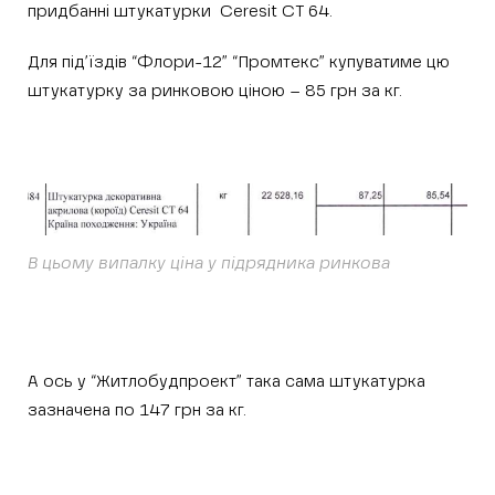
придбанні штукатурки Ceresit CT 64.
Для під’їздів “Флори-12” “Промтекс” купуватиме цю
штукатурку за ринковою ціною – 85 грн за кг.
В цьому випалку ціна у підрядника ринкова
А ось у “Житлобудпроект” така сама штукатурка
зазначена по 147 грн за кг.