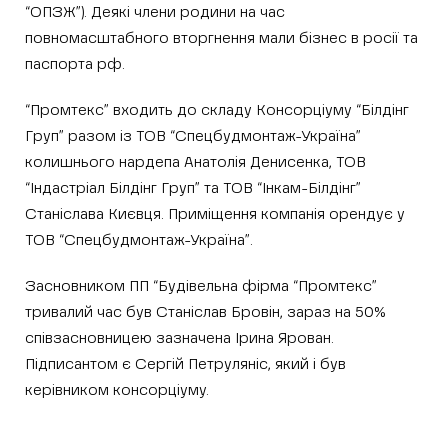
“ОПЗЖ”). Деякі члени родини на час
повномасштабного вторгнення мали бізнес в росії та
паспорта рф.
“Промтекс” входить до складу Консорціуму “Білдінг
Груп” разом із ТОВ “Спецбудмонтаж-Україна”
колишнього нардепа Анатолія Денисенка, ТОВ
“Індастріал Білдінг Груп” та ТОВ “Інкам-Білдінг”
Станіслава Києвця. Приміщення компанія орендує у
ТОВ “Спецбудмонтаж-Україна”.
Засновником ПП “Будівельна фірма “Промтекс”
тривалий час був Станіслав Бровін, зараз на 50%
співзасновницею зазначена Ірина Ярован.
Підписантом є Сергій Петруляніс, який і був
керівником консорціуму.