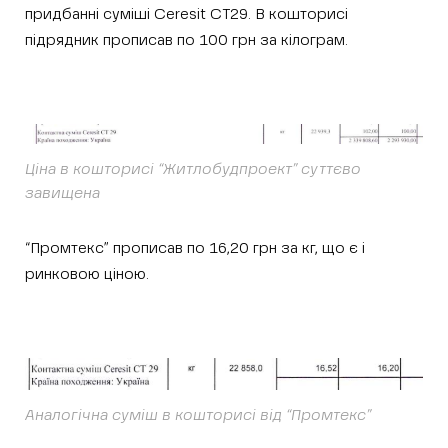
придбанні суміші Ceresit CT29. В кошторисі
підрядник прописав по 100 грн за кілограм.
Ціна в кошторисі “Житлобудпроект” суттєво
завищена
“Промтекс” прописав по 16,20 грн за кг, що є і
ринковою ціною.
Аналогічна суміш в кошторисі від “Промтекс”