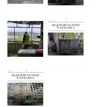
Понад 20
У Харкові уклали
мільйонів на
договори на
відбудову
відновлення
харківських
багатоповерхівок
багатоповерхівок
на понад 35
у серпні: які
мільйонів гривень
будинки
профінансували
У Харкові менше
ніж за місяць
освоїли 33
мільйони на
ремонт одного
будинку на
Салтівці