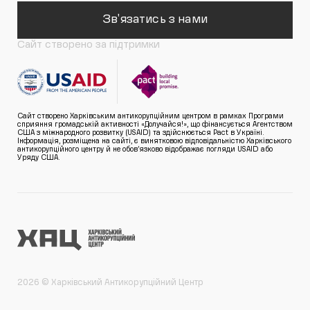
Зв'язатись з нами
Сайт створено за підтримки
Сайт створено Харківським антикорупційним центром в рамках Програми
сприяння громадській активності «Долучайся!», що фінансується Агентством
США з міжнародного розвитку (USAID) та здійснюється Pact в Україні.
Інформація, розміщена на сайті, є винятковою відповідальністю Харківського
антикорупційного центру й не обов’язково відображає погляди USAID або
Уряду США.
2026 © Харківський Антикорупційний Центр