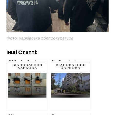
Фото: Харківська облпрокуратура
Інші Статті:
200 мільйонів на
На Салтівці
ремонт будинків
відремонтують
у Харкові: адреси
ще один будинок
будинків, які
за 80 мільйонів
планують
гривень
відновлювати