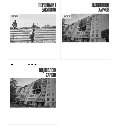
Мільярд гривень
Ремонт
на ремонт
житлового
харківських
фонду Харкова
будинків:
після російських
переплати та
обстрілів у 2025
підставні
році: суми, ціни на
підрядники
матеріали,
підрядники
Понад 200
мільйонів
збираються
витратити на
відновлення
будинку на
Північній Салтівці