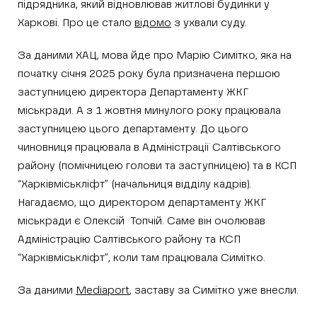
підрядника, який відновлював житлові будинки у
Харкові. Про це стало
відомо
з ухвали суду.
За даними ХАЦ, мова йде про Марію Симітко, яка на
початку січня 2025 року була призначена першою
заступницею директора Департаменту ЖКГ
міськради. А з 1 жовтня минулого року працювала
заступницею цього департаменту. До цього
чиновниця працювала в Адміністрації Салтівського
району (помічницею голови та заступницею) та в КСП
“Харківміськліфт” (начальниця відділу кадрів).
Нагадаємо, що директором департаменту ЖКГ
міськради є Олексій Топчій. Саме він очолював
Адміністрацію Салтівського району та КСП
“Харківміськліфт”, коли там працювала Симітко.
За даними
Mediaport
, заставу за Симітко уже внесли.