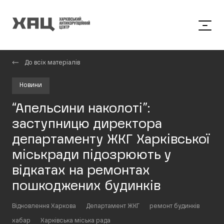
До всіх матеріалів
Новини
“Апельсини наколоті”:
заступницю директора
департаменту ЖКГ Харківської
міськради підозрюють у
відкатах на ремонтах
пошкоджених будинків
Відновлення Харкова
Департамент ЖКГ
ремонт будинків
хабар
Харківська міська рада