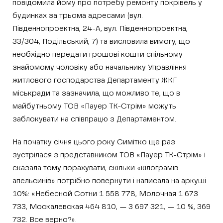
повідомила йому про потребу ремонту покрівель у
будинках за трьома адресами (вул.
Південнопроектна, 24-А, вул. Південнопроектна,
33/304, Подільський, 7) та висловила вимогу, що
необхідно передати грошові кошти спільному
знайомому чоловіку або начальнику Управління
житлового господарства Департаменту ЖКГ
міськради та зазначила, що можливо те, що в
майбутньому ТОВ «Пауер ТК-Стрім» можуть
заблокувати на співпрацю з Департаментом.
На початку січня цього року Симітко ще раз
зустрілася з представником ТОВ «Пауер ТК-Стрім» і
сказала тому порахувати, скільки «кілограмів
апельсинів» потрібно повернути і написала на аркуші
10%: «Небесной Сотни 1 558 778, Молочная 1 673
733, Москалевская 464 810, — 3 697 321, — 10 %, 369
732. Все верно?».