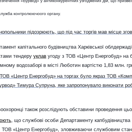
езпечення «Бурвод» у антиконкурентних узгоджених дій, що призве
лужба контролюючоого органу.
опольники підозрюють, що під час торгів мав місце згов
амент капітального будівництва Харківської облдержадім
татами тендеру
уклав
угоду з ТОВ «Центр Енергобуд» на 
мному водозаборі в місті Люботин вартістю 1,83 млн. гр
ТОВ «Центр Енергобуд» на торгах було якраз ТОВ «Комп
рвод» Тимура Супруна, яке запропонувало виконати робо
воохоронці також розслідують обставини проведення цьо
рюють
, що службові особи Департаменту капбудівництва 
 ТОВ «Центр Енергобуд», зловживаючи службовим стан