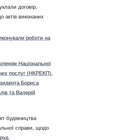
уклали договір,
о актів виконаних
виконували роботи на
 членом Національної
них послуг (НКРЕКП).
резидента Бориса
лів та Валерій
кт будівництва
альної справи, щодо
руд.