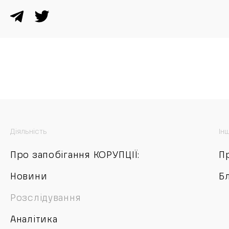
Діяльність
Ін
Про запобігання КОРУПЦІЇ:
П
Новини
Б
Розслідування
Аналітика