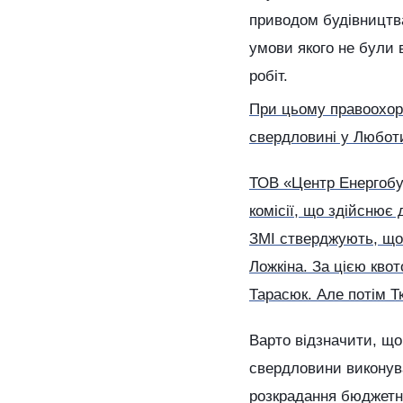
приводом будівництва
умови якого не були 
робіт.
При цьому правоохо
свердловині у Люботи
ТОВ «Центр Енергобуд
комісії, що здійснює
ЗМІ стверджують, що 
Ложкіна. За цією кво
Тарасюк. Але потім Тк
Варто відзначити, що
свердловини виконува
розкрадання бюджетн