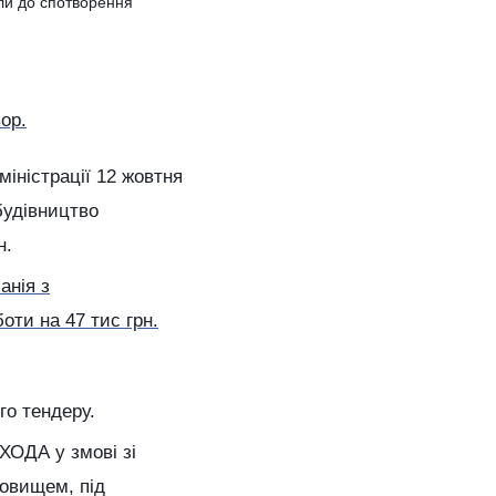
ли до спотворення
ор.
іністрації 12 жовтня
будівництво
н.
анія з
ти на 47 тис грн.
го тендеру.
ХОДА у змові зі
овищем, під