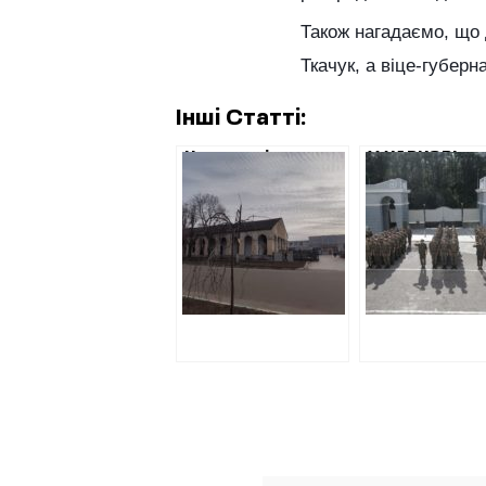
Також нагадаємо, що 
Ткачук, а віце-губер
Інші Статті:
Нерухомість та
У ХАРКОВІ
бізнес оточення
РЕМОНТ
головного
ВІЙСЬКОВОГ
фінансиста мерії
МІСТЕЧКА
Чугуєва
НАЦГВАРДІЇ
ПЛАНУЄ РО
ФІРМА З
«ЧОРНОГО
СПИСКУ» А