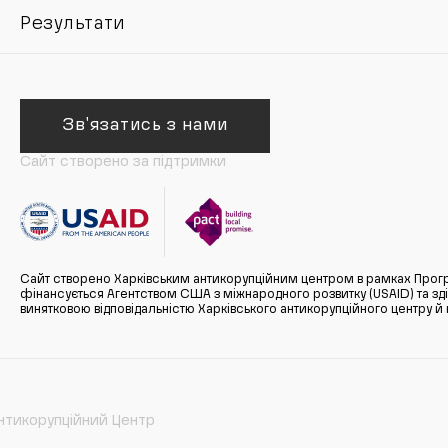
Результати
Зв'язатись з нами
Сайт створено за підтримки
Сайт створено Харківським антикорупційним центром в рамках Прогр
фінансується Агентством США з міжнародного розвитку (USAID) та здійс
винятковою відповідальністю Харківського антикорупційного центру и
нтикорупційний Центр