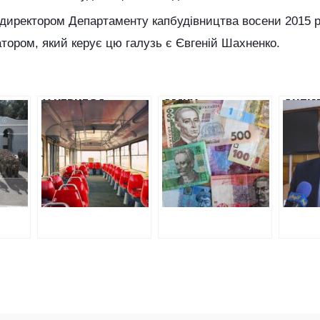
директором Департаменту капбудівництва восени 2015 р
натором, який керує цю галузь є Євгеній Шахненко.
У КЕРНЕСА
АМКУ
АНТИ
ВІДДАДУТЬ 70
ОШТРАФУВАВ
ЗНА
О
МІЛЬЙОНІВ НА
ПІДПРИЄМСТВА,
ЗГОВ
РЕМОНТ
ЯКІ РОЗПИЛЯЛИ
ТЕНДЕ
ТРАМВАЇВ ФІРМІ,
ТЕНДЕР НА 10
ПІДЛ
БОТИ
СТВОРЕНІЙ У
МІЛЬЙОНІВ НА
ШАХН
ЛЮТОМУ
ГАЗИФІКАЦІЮ
СЕЛА
МКУ