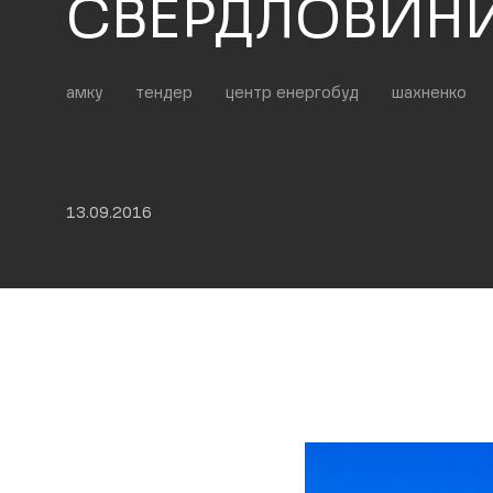
СВЕРДЛОВИНИ
амку
тендер
центр енергобуд
шахненко
13.09.2016