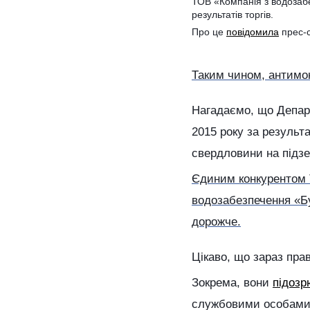
ТОВ «Компанія з водозаб
результатів торгів.
Про це
повідомила
прес-с
Таким чином, антимон
Нагадаємо, що Департ
2015 року за резуль
свердловини на підзе
Єдиним конкурентом 
водозабезпечення «Бу
дорожче.
Цікаво, що зараз пра
Зокрема, вони
підоз
службовими особами