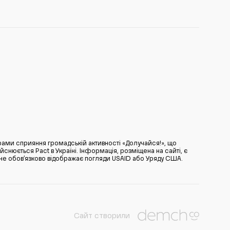
ами сприяння громадській активності «Долучайся!», що
нюється Pact в Україні. Інформація, розміщена на сайті, є
̆ не обов’язково відображає погляди USAID або Уряду США.
Сайт створили