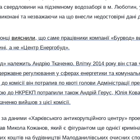
 свердловини на підземному водозаборі в м. Люботин, 
виконані та незважаючи на що внесли недостовірні дані д
ронці
вияснили
, що саме працівники компанії «Бурвод» 
ні, а не «Центр Енергобуд».
» належить Андрію Ткаченко. Влітку 2014 року він став
 державне регулювання у сферах енергетики та комуналь
до комісії він потрапив по квоті голови Адміністрації п
тою до НКРЕКП потрапили також Андрій Герус, Юлія Кова
аченко вийшов з цієї комісії.
 за даними «Харківського антикорупційного центру» прое
в Микола Кожанов, який є фігурантом ще однієї кримін
их коштів на будівництві Малоданилівських очисних спо