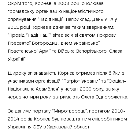
Окрім того, Корнєв із 2008 році очолював
громадську організацію націоналістичного
спрямування “Надія нації”. Наприклад, День УПА у
2011 році Корнєв відзначав таким зверненням:
“Провід “Надії Нації” вітає всіх зі святом Покрови
Пресвятої Богородиці, днем ​​Української
Повстанської Армії та Війська Запорізького. Слава
Україні!”.
Широку впізнаваність Корнєв отримав після
бійки
з
учасниками організацій “Патріот України” та “Соціал-
Національна Асамблея” у червні 2009 року, за яку
через чотири роки затримають Олега Однороженка.
За даними порталу
“Миротворець”
, протягом 2010-
2014 років Корнєв був позаштатним співробітником
Управління СБУ в Харківській області.