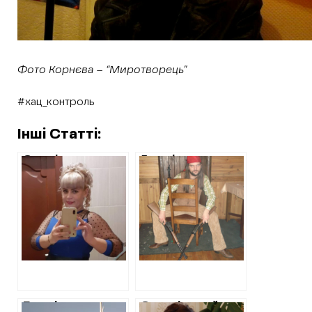
Фото Корнєва – “Миротворець”
#хац_контроль
Інші Статті:
Суд відмовився
5 років тюрми –
взяти під варту
вирок для
гауляйтершу
харків’янина, який
Савинців
здавав позиції
Ізюмського
української ППО
району, яку
затримала СБУ
Перші вироки
Став відомий