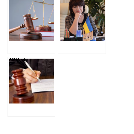
колаборантам на
вирок депутатці
Харківщині: без
Куп’янської
реального
міськради, яка
позбавлення волі
впроваджувала
російську освіту
на Харківщині
ХАЦ дізнався
вирок, який
отримала
“староста” села
при окупантах в
Куп’янському
районі