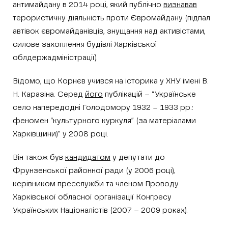
антимайдану в 2014 році, який публічно
визнавав
терористичну діяльність проти Євромайдану (підпал
автівок євромайданівців, знущання над активістами,
силове захоплення будівлі Харківської
облдержадміністрації).
Відомо, що Корнєв учився на історика у ХНУ імені В.
Н. Каразіна. Серед
його
публікацій – “Українське
село напередодні Голодомору 1932 – 1933 рр.:
феномен “культурного куркуля” (за матеріалами
Харківщини)” у 2008 році.
Він також був
кандидатом
у депутати до
Фрунзенської районної ради (у 2006 році),
керівником пресслужби та членом Проводу
Харківської обласної організації Конгресу
Українських Націоналістів (2007 – 2009 роках).