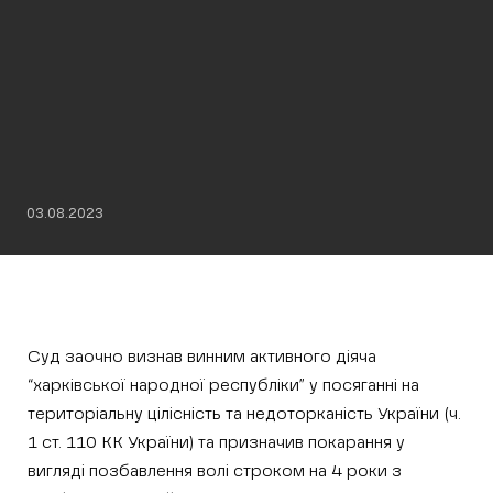
03.08.2023
Суд заочно визнав винним активного діяча
“харківської народної республіки” у посяганні на
територіальну цілісність та недоторканість України (ч.
1 ст. 110 КК України) та призначив покарання у
вигляді позбавлення волі строком на 4 роки з