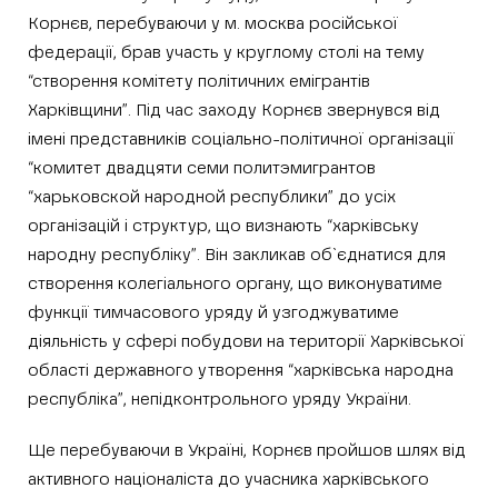
Корнєв, перебуваючи у м. москва російської
федерації, брав участь у круглому столі на тему
“створення комітету політичних емігрантів
Харківщини”. Під час заходу Корнєв звернувся від
імені представників соціально-політичної організації
“комитет двадцяти семи политэмигрантов
“харьковской народной республики” до усіх
організацій і структур, що визнають “харківську
народну республіку”. Він закликав об`єднатися для
створення колегіального органу, що виконуватиме
функції тимчасового уряду й узгоджуватиме
діяльність у сфері побудови на території Харківської
області державного утворення “харківська народна
республіка”, непідконтрольного уряду України.
Ще перебуваючи в Україні, Корнєв пройшов шлях від
активного націоналіста до учасника харківського