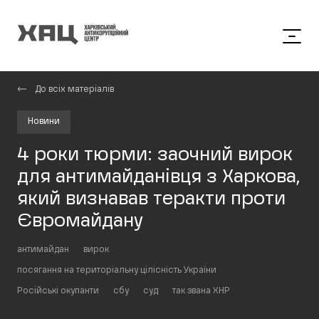
До всіх матеріалів
Новини
4 роки тюрми: заочний вирок
для антимайданівця з Харкова,
який визнавав теракти проти
Євромайдану
антимайдан
вирок
посягання на територіальну цілісність України
Російські окупанти
сбу
суд
так звана ХНР