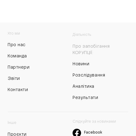
Хто ми
Діяльність
Про нас
Про запобігання
КОРУПЦІЇ:
Команда
Новини
Партнери
Розслідування
Звіти
Аналітика
Контакти
Результати
Слідкуйте за новинами
Інше
Facebook
Проєкти