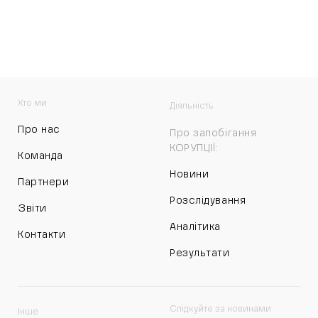
Хто ми
Діяльність
Про нас
Про запобігання
КОРУПЦІЇ:
Команда
Новини
Партнери
Розслідування
Звіти
Аналітика
Контакти
Результати
Слідкуйте за новинами
Інше