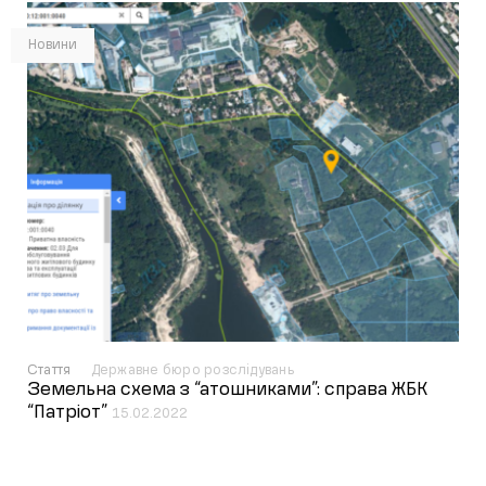
Новини
Стаття
Державне бюро розслідувань
Земельна схема з “атошниками”: справа ЖБК
“Патріот”
15.02.2022