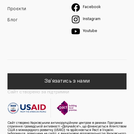
Facebook
Проєкти
Instagram
Блог
Youtube
Зв'язатись з нами
Сайт створено за підтримки
Сайт створено Харківським антикорупційним центром в рамках Програми
сприяння громадській активності «Долучайся!», що фінансується Агентством
США з міжнародного розвитку (USAID) та здійснюється Pact в Україні.
Інформація, розміщена на сайті, є винятковою відповідальністю Харківського