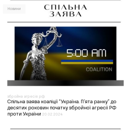
Новини
збройна агресія рф
Спільна заява коаліції “Україна. П’ята ранку” до
десятих роковин початку збройної агресії РФ
проти України
20.02.2024