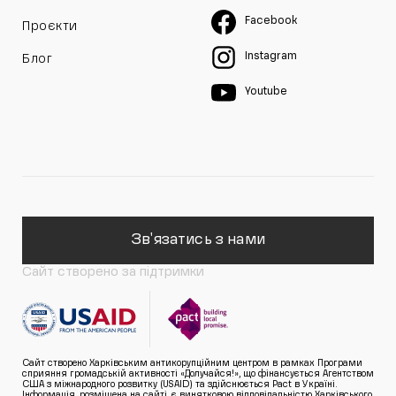
Facebook
Проєкти
Instagram
Блог
Youtube
Зв'язатись з нами
Сайт створено за підтримки
Сайт створено Харківським антикорупційним центром в рамках Програми
сприяння громадській активності «Долучайся!», що фінансується Агентством
США з міжнародного розвитку (USAID) та здійснюється Pact в Україні.
Інформація, розміщена на сайті, є винятковою відповідальністю Харківського