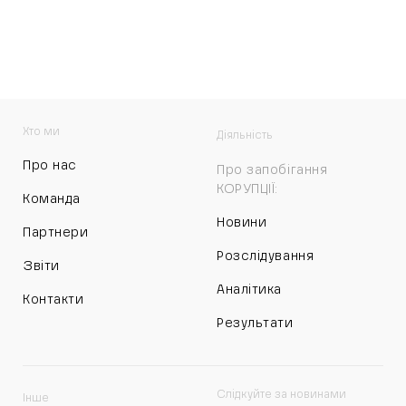
Хто ми
Діяльність
Про нас
Про запобігання
КОРУПЦІЇ:
Команда
Новини
Партнери
Розслідування
Звіти
Аналітика
Контакти
Результати
Слідкуйте за новинами
Інше