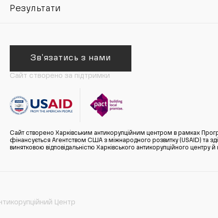
Результати
Зв'язатись з нами
Сайт створено за підтримки
Сайт створено Харківським антикорупційним центром в рамках Прогр
фінансується Агентством США з міжнародного розвитку (USAID) та здійс
винятковою відповідальністю Харківського антикорупційного центру и
нтикорупційний Центр