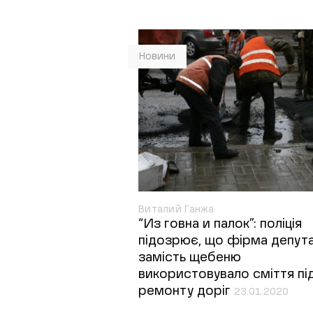
Новини
Виталий Ганжа
“Из говна и палок”: поліція
підозрює, що фірма депут
замість щебеню
використовувало сміття пі
ремонту доріг
23.01.2020