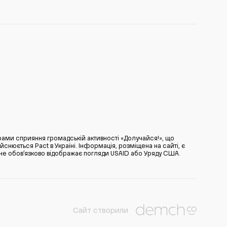
ами сприяння громадській активності «Долучайся!», що
нюється Pact в Україні. Інформація, розміщена на сайті, є
̆ не обов’язково відображає погляди USAID або Уряду США.
Сайт створили