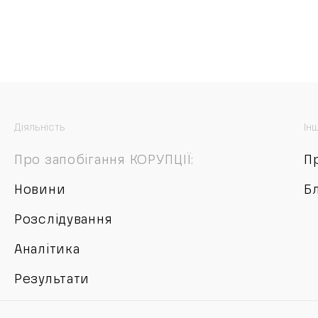
Діяльність
Ін
Про запобігання КОРУПЦІЇ:
П
Новини
Б
Розслідування
Аналітика
Результати