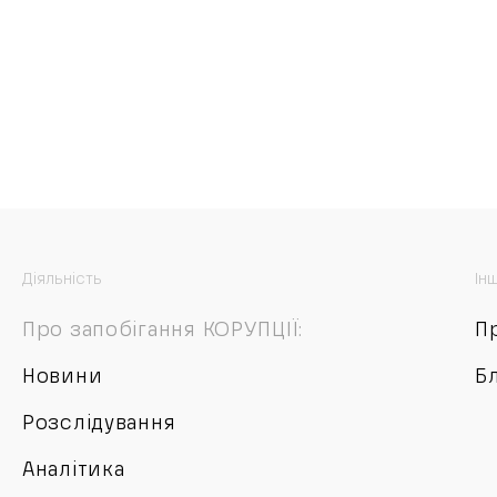
Діяльність
Ін
Про запобігання КОРУПЦІЇ:
П
Новини
Б
Розслідування
Аналітика