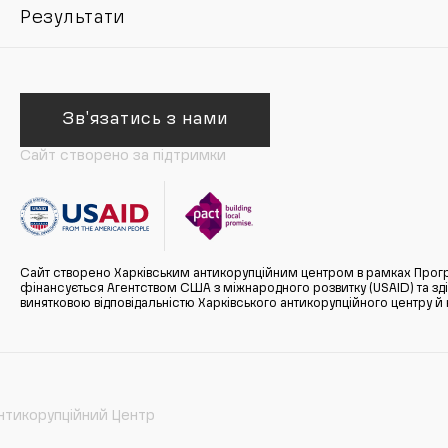
Результати
Зв'язатись з нами
Сайт створено за підтримки
Сайт створено Харківським антикорупційним центром в рамках Прогр
фінансується Агентством США з міжнародного розвитку (USAID) та здійс
винятковою відповідальністю Харківського антикорупційного центру и
нтикорупційний Центр