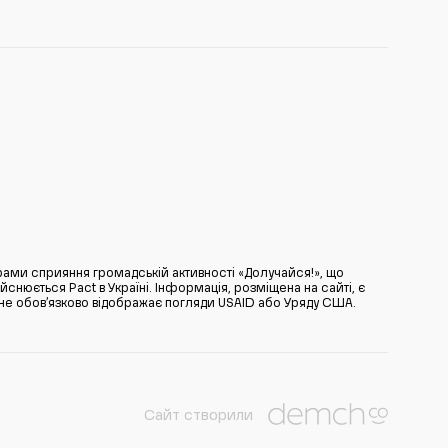
ами сприяння громадській активності «Долучайся!», що
нюється Pact в Україні. Інформація, розміщена на сайті, є
̆ не обов’язково відображає погляди USAID або Уряду США.
Сайт створили