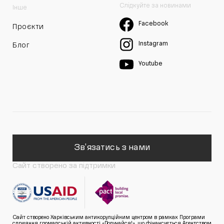
Слідкуйте за новинами
Інше
Facebook
Проєкти
Instagram
Блог
Youtube
Зв'язатись з нами
Сайт створено за підтримки
Сайт створено Харківським антикорупційним центром в рамках Програми
сприяння громадській активності «Долучайся!», що фінансується Агентством