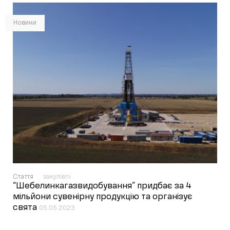
Новини
Стаття
закупівлі
“Шебелинкагазвидобування” придбає за 4
мільйони сувенірну продукцію та організує
свята
05.05.2023