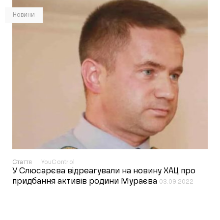
Новини
Стаття
YouControl
У Слюсарєва відреагували на новину ХАЦ про
придбання активів родини Мураєва
03.09.2022