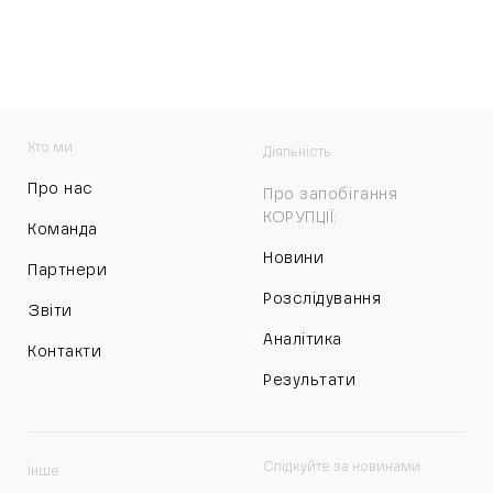
Хто ми
Діяльність
Про нас
Про запобігання
КОРУПЦІЇ:
Команда
Новини
Партнери
Розслідування
Звіти
Аналітика
Контакти
Результати
Слідкуйте за новинами
Інше