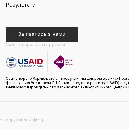
Результати
Зв'язатись з нами
Сайт створено за підтримки
Сайт створено Харківським антикорупційним центром в рамках Прогр
фінансується Агентством США з міжнародного розвитку (USAID) та здійс
винятковою відповідальністю Харківського антикорупційного центру и
нтикорупційний Центр