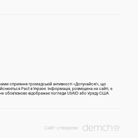
ами сприяння громадській активності «Долучайся!», що
нюється Pact в Україні. Інформація, розміщена на сайті, є
̆ не обов’язково відображає погляди USAID або Уряду США.
Сайт створили