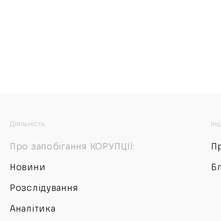
Діяльність
Ін
Про запобігання КОРУПЦІЇ:
П
Новини
Б
Розслідування
Аналітика