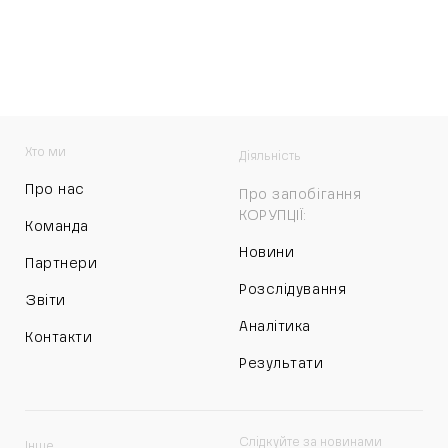
Хто ми
Діяльність
Про нас
Про запобігання
КОРУПЦІЇ:
Команда
Новини
Партнери
Розслідування
Звіти
Аналітика
Контакти
Результати
Слідкуйте за новинами
Інше