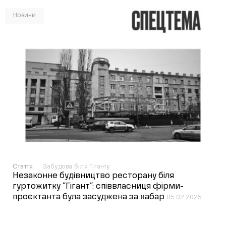
Новини
Стаття
Забудова біля Гіганту
Незаконне будівництво ресторану біля
гуртожитку “Гігант”: співвласниця фірми-
проєктанта була засуджена за хабар
05.02.2025