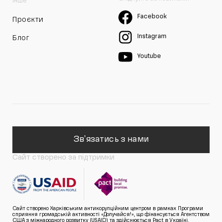
Інше
Facebook
Проєкти
Instagram
Блог
Youtube
Зв'язатись з нами
Сайт створено за підтримки
Сайт створено Харківським антикорупційним центром в рамках Програми
сприяння громадській активності «Долучайся!», що фінансується Агентством
США з міжнародного розвитку (USAID) та здійснюється Pact в Україні.