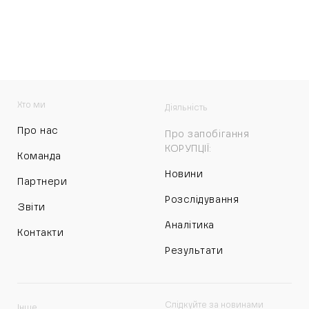
Хто ми
Діяльність
Про нас
Про запобігання
КОРУПЦІЇ:
Команда
Новини
Партнери
Розслідування
Звіти
Аналітика
Контакти
Результати
Слідкуйте за новинами
Інше