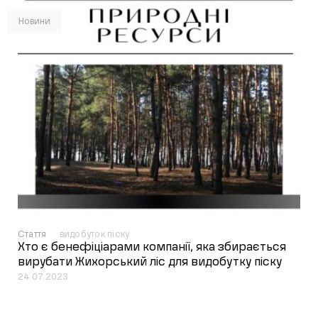
Новини
Стаття
видобуток піску
Хто є бенефіціарами компанії, яка збирається
вирубати Жихорський ліс для видобутку піску
24.07.2023