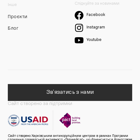
Слідкуйте за новинами
Інше
Facebook
Проєкти
Instagram
Блог
Youtube
Зв'язатись з нами
Сайт створено за підтримки
Сайт створено Харківським антикорупційним центром в рамках Програми
сприяння громадській активності «Долучайся!», що фінансується Агентством