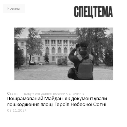
Новини
Стаття
документування воєнних злочинів
Пошрамований Майдан. Як документували
пошкодження площі Героїв Небесної Сотні
03.11.2024