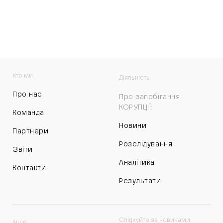
Хто ми
Діяльність
Про нас
Про запобігання
КОРУПЦІЇ:
Команда
Новини
Партнери
Розслідування
Звіти
Аналітика
Контакти
Результати
Слідкуйте за новинами
Інше