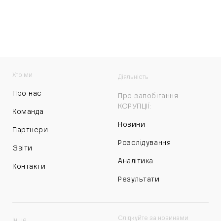
Хто ми
Діяльність
Про нас
Про запобігання
КОРУПЦІЇ:
Команда
Новини
Партнери
Розслідування
Звіти
Аналітика
Контакти
Результати
Слідкуйте за новинами
Інше