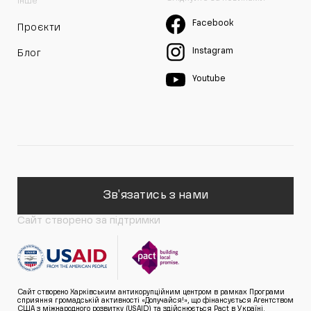
Інше
Facebook
Проєкти
Instagram
Блог
Youtube
Зв'язатись з нами
Сайт створено за підтримки
Сайт створено Харківським антикорупційним центром в рамках Програми
сприяння громадській активності «Долучайся!», що фінансується Агентством
США з міжнародного розвитку (USAID) та здійснюється Pact в Україні.