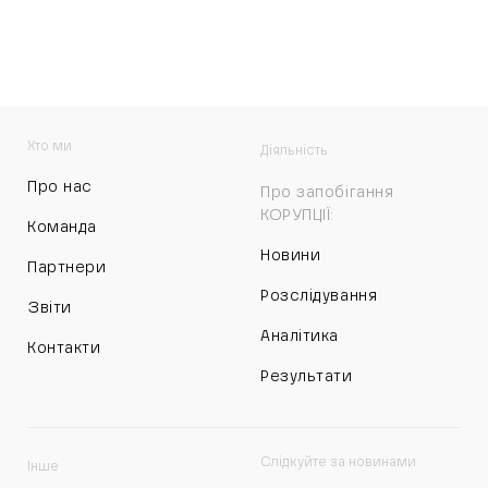
Хто ми
Діяльність
Про нас
Про запобігання
КОРУПЦІЇ:
Команда
Новини
Партнери
Розслідування
Звіти
Аналітика
Контакти
Результати
Слідкуйте за новинами
Інше