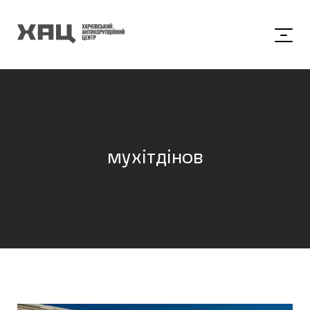
мухітдінов