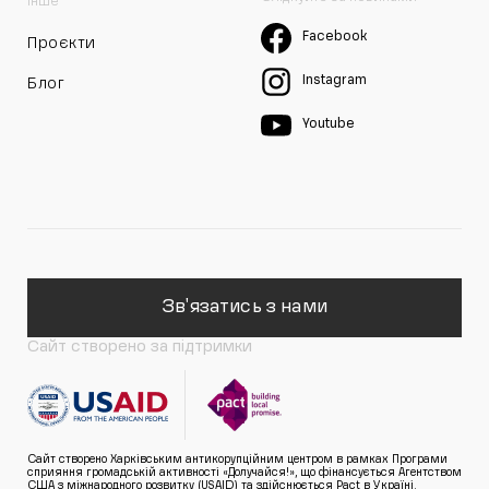
Інше
Facebook
Проєкти
Instagram
Блог
Youtube
Зв'язатись з нами
Сайт створено за підтримки
Сайт створено Харківським антикорупційним центром в рамках Програми
сприяння громадській активності «Долучайся!», що фінансується Агентством
США з міжнародного розвитку (USAID) та здійснюється Pact в Україні.