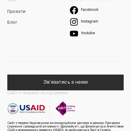
Інше
Facebook
Проєкти
Instagram
Блог
Youtube
Зв'язатись з нами
Сайт створено за підтримки
Сайт створено Харківським антикорупційним центром в рамках Програми
сприяння громадській активності «Долучайся!», що фінансується Агентством
США з міжнародного розвитку (USAID) та здійснюється Pact в Україні.