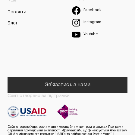
Інше
Facebook
Проєкти
Instagram
Блог
Youtube
Зв'язатись з нами
Сайт створено за підтримки
Сайт створено Харківським антикорупційним центром в рамках Програми
сприяння громадській активності «Долучайся!», що фінансується Агентством
США з міжнародного розвитку (USAID) та здійснюється Pact в Україні.