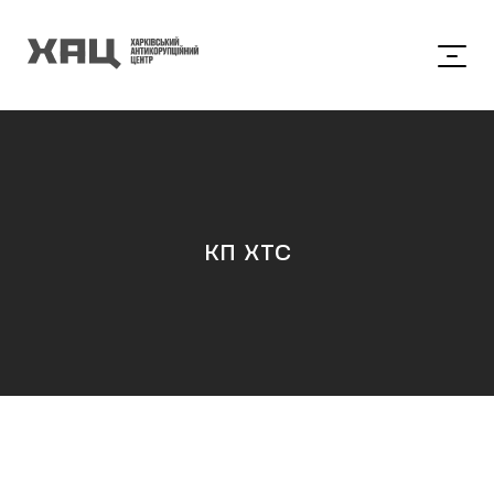
кп хтс