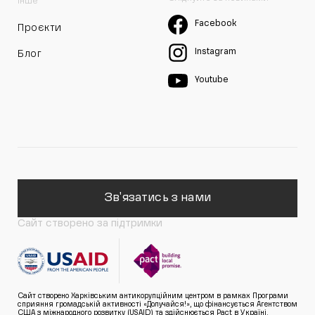
Інше
Facebook
Проєкти
Instagram
Блог
Youtube
Зв'язатись з нами
Сайт створено за підтримки
Сайт створено Харківським антикорупційним центром в рамках Програми
сприяння громадській активності «Долучайся!», що фінансується Агентством
США з міжнародного розвитку (USAID) та здійснюється Pact в Україні.