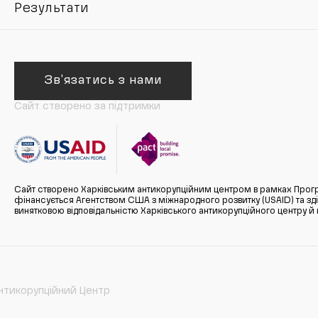
Результати
Зв'язатись з нами
Сайт створено за підтримки
Сайт створено Харківським антикорупційним центром в рамках Прогр
фінансується Агентством США з міжнародного розвитку (USAID) та здійс
винятковою відповідальністю Харківського антикорупційного центру и
нтикорупційний Центр