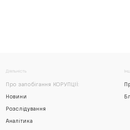
Діяльність
Ін
Про запобігання КОРУПЦІЇ:
П
Новини
Б
Розслідування
Аналітика