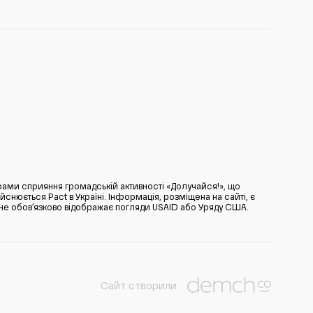
ами сприяння громадській активності «Долучайся!», що
нюється Pact в Україні. Інформація, розміщена на сайті, є
̆ не обов’язково відображає погляди USAID або Уряду США.
Сайт створили