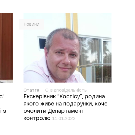
Новини
Стаття
Є_відповідальність
с”
Екскерівник “Хоспісу”, родина
якого живе на подарунки, хоче
і з
очолити Департамент
контролю
11.01.2022