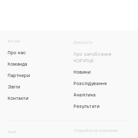
Хто ми
Діяльність
Про нас
Про запобігання
КОРУПЦІЇ:
Команда
Новини
Партнери
Розслідування
Звіти
Аналітика
Контакти
Результати
Слідкуйте за новинами
Інше