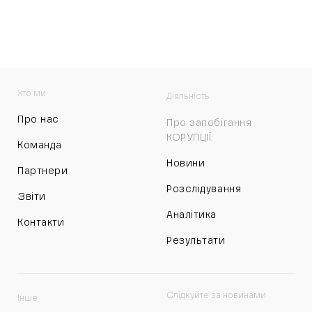
Хто ми
Діяльність
Про нас
Про запобігання
КОРУПЦІЇ:
Команда
Новини
Партнери
Розслідування
Звіти
Аналітика
Контакти
Результати
Слідкуйте за новинами
Інше