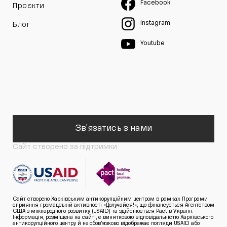
Facebook
Проєкти
Instagram
Блог
Youtube
Зв'язатись з нами
Сайт створено за підтримки
Сайт створено Харківським антикорупційним центром в рамках Програми
сприяння громадській активності «Долучайся!», що фінансується Агентством
США з міжнародного розвитку (USAID) та здійснюється Pact в Україні.
Інформація, розміщена на сайті, є винятковою відповідальністю Харківського
антикорупційного центру й не обов’язково відображає погляди USAID або