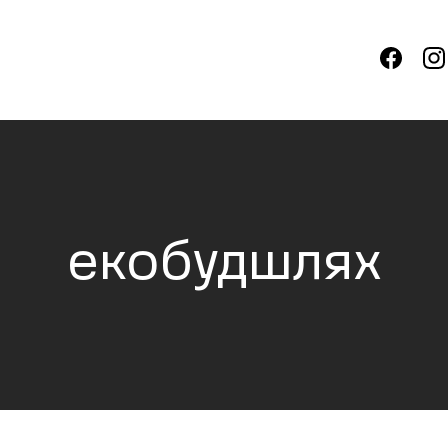
екобудшлях