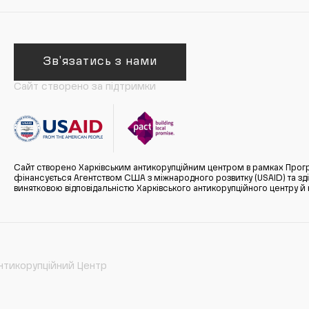
Зв'язатись з нами
Сайт створено за підтримки
Сайт створено Харківським антикорупційним центром в рамках Прогр
фінансується Агентством США з міжнародного розвитку (USAID) та здійс
винятковою відповідальністю Харківського антикорупційного центру и
нтикорупційний Центр