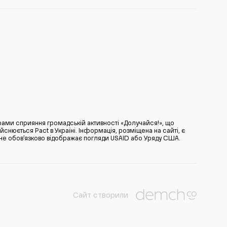
ами сприяння громадській активності «Долучайся!», що
нюється Pact в Україні. Інформація, розміщена на сайті, є
̆ не обов’язково відображає погляди USAID або Уряду США.
Сайт створили