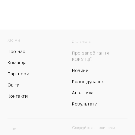
Хто ми
Діяльність
Про нас
Про запобігання
КОРУПЦІЇ:
Команда
Новини
Партнери
Розслідування
Звіти
Аналітика
Контакти
Результати
Слідкуйте за новинами
Інше