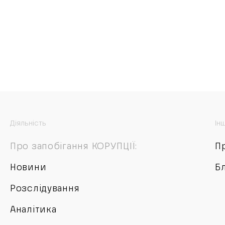
Діяльність
Ін
Про запобігання КОРУПЦІЇ:
П
Новини
Б
Розслідування
Аналітика