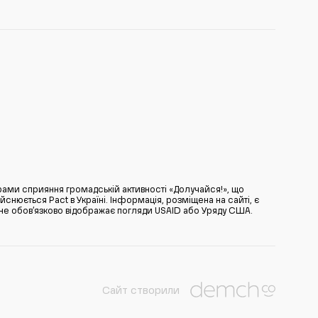
ами сприяння громадській активності «Долучайся!», що
нюється Pact в Україні. Інформація, розміщена на сайті, є
̆ не обов’язково відображає погляди USAID або Уряду США.
Сайт створили