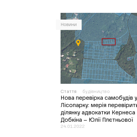
Новини
Стаття
будівництво
Нова перевірка самобудів 
Лісопарку: мерія перевірит
ділянку адвокатки Кернеса 
Добкіна – Юлії Плєтньової
24.01.2022