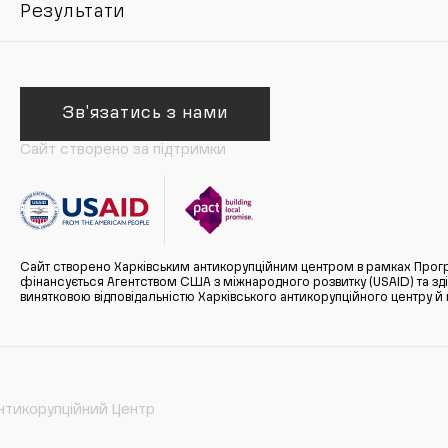
Результати
Зв'язатись з нами
Сайт створено за підтримки
Сайт створено Харківським антикорупційним центром в рамках Прогр
фінансується Агентством США з міжнародного розвитку (USAID) та здійс
винятковою відповідальністю Харківського антикорупційного центру и
нтикорупційний Центр