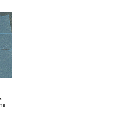
у
ь
та