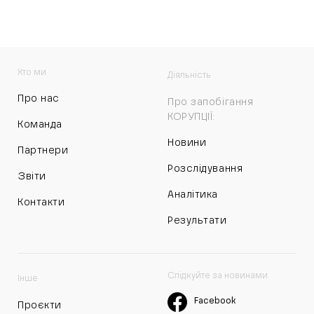
Хто ми
Діяльність
Про нас
Про запобігання
КОРУПЦІЇ:
Команда
Новини
Партнери
Розслідування
Звіти
Аналітика
Контакти
Результати
Слідкуйте за новинами
Інше
Facebook
Проєкти