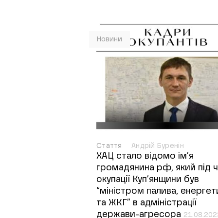
Новини
Стаття
Андрій Буренін
ХАЦ стало відомо ім’я
громадянина рф, який під 
окупації Куп’янщини був
“міністром палива, енергет
та ЖКГ” в адміністрації
держави-агресора
21.08.202