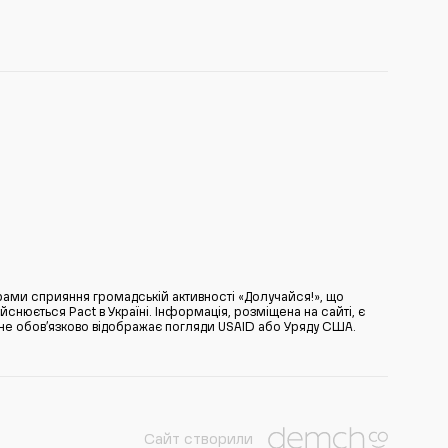
ами сприяння громадській активності «Долучайся!», що
нюється Pact в Україні. Інформація, розміщена на сайті, є
̆ не обов’язково відображає погляди USAID або Уряду США.
Сайт створили