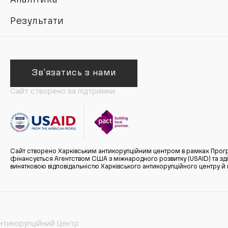
Аналітика
Результати
Зв'язатись з нами
Сайт створено за підтримки
Сайт створено Харківським антикорупційним центром в рамках Прогр
фінансується Агентством США з міжнародного розвитку (USAID) та здійс
винятковою відповідальністю Харківського антикорупційного центру и
нтикорупційний Центр