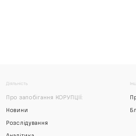
Діяльність
Ін
Про запобігання КОРУПЦІЇ:
П
Новини
Б
Розслідування