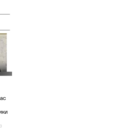
час
ики
3