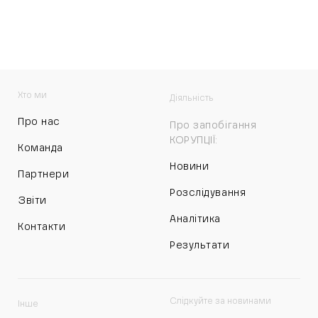
Хто ми
Діяльність
Про нас
Про запобігання
КОРУПЦІЇ:
Команда
Новини
Партнери
Розслідування
Звіти
Аналітика
Контакти
Результати
Слідкуйте за новинами
Інше